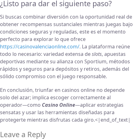
¿Listo para dar el siguiente paso?
Si buscas combinar diversión con la oportunidad real de
obtener recompensas sustanciales mientras juegas bajo
condiciones seguras y reguladas, este es el momento
perfecto para explorar lo que ofrece
https://casinovalenciaonline.com/
. La plataforma reúne
todo lo necesario: variedad extensa de
slots
, apuestas
deportivas mediante su alianza con Sportium, métodos
rápidos y seguros para depósitos y retiros, además del
sólido compromiso con el juego responsable.
En conclusión, triunfar en casinos online no depende
solo del azar; implica escoger correctamente al
operador—como
Casino Online
—aplicar estrategias
sensatas y usar las herramientas diseñadas para
protegerte mientras disfrutas cada giro.<|end_of_text|
Leave a Reply