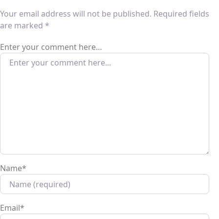
Your email address will not be published.
Required fields
are marked
*
Enter your comment here…
Name
*
Email
*