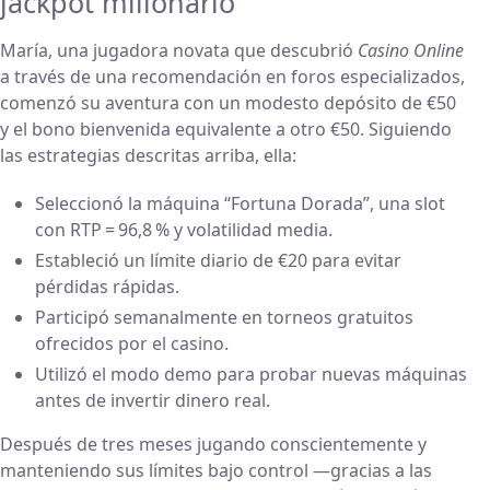
jackpot millonario
María, una jugadora novata que descubrió
Casino Online
a través de una recomendación en foros especializados,
comenzó su aventura con un modesto depósito de €50
y el bono bienvenida equivalente a otro €50. Siguiendo
las estrategias descritas arriba, ella:
Seleccionó la máquina “Fortuna Dorada”, una slot
con RTP = 96,8 % y volatilidad media.
Estableció un límite diario de €20 para evitar
pérdidas rápidas.
Participó semanalmente en torneos gratuitos
ofrecidos por el casino.
Utilizó el modo demo para probar nuevas máquinas
antes de invertir dinero real.
Después de tres meses jugando conscientemente y
manteniendo sus límites bajo control —gracias a las