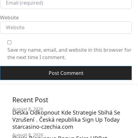
Website
Save my name, email, and website in this browser for
the next time I comment.
Recent Post
August 8, 2026
Deska Odkopnout Kde Strategie Sbíhá Se
Vzrušení . Česká republika Sign Up Today
starcasino-czechia.com
August 8, 2026