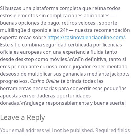
Si buscas una plataforma completa que reúna todos
estos elementos sin complicaciones adicionales —
buenas opciones de pago, retiros veloces,
, soporte
multilingüe disponible las 24h— nuestra recomendación
experta recae sobre
https://casinovalenciaonline.com/
.
Este sitio combina seguridad certificada por licencias
oficiales europeas con una experiencia fluida tanto
desde desktop como móviles.\n\nEn definitiva, tanto si
eres principiante curioso como jugador experimentado
deseoso de multiplicar sus ganancias mediante jackpots
progresivos,
Casino Online
te brinda todas las
herramientas necesarias para convertir esas pequeñas
apuestas en verdaderas oportunidades
doradas.\n\n¡Juega responsablemente y buena suerte!
Leave a Reply
Your email address will not be published.
Required fields