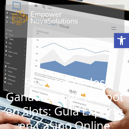
Open
Secretos de los
Ganadores de Jackpot
en Slots: Guía Experta
en Casino Online