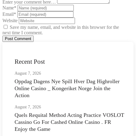
Enter your comment here…
Name
*
Email
*
Website
Save my name, email, and website in this browser for the
next time I comment.
Recent Post
August 7, 2026
Oppdag Dagens Nye Spill Hver Dag Highroller
Online Casino _ Kongeriket Norge Join the
Action
August 7, 2026
Quels Requital Method Acting Practice VOSLOT
Cassino Go For Cashed Online Casino . FR
Enjoy the Game