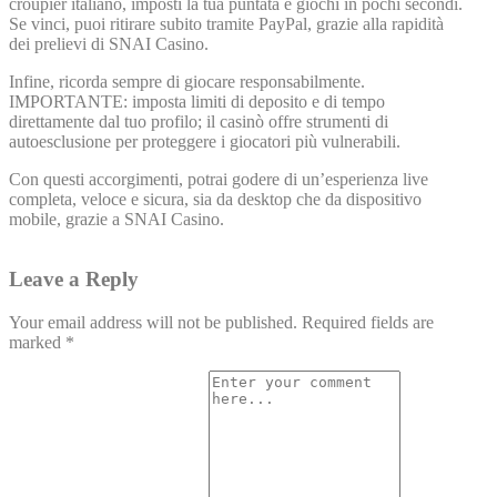
croupier italiano, imposti la tua puntata e giochi in pochi secondi.
Se vinci, puoi ritirare subito tramite PayPal, grazie alla rapidità
dei prelievi di SNAI Casino.
Infine, ricorda sempre di giocare responsabilmente.
IMPORTANTE: imposta limiti di deposito e di tempo
direttamente dal tuo profilo; il casinò offre strumenti di
autoesclusione per proteggere i giocatori più vulnerabili.
Con questi accorgimenti, potrai godere di un’esperienza live
completa, veloce e sicura, sia da desktop che da dispositivo
mobile, grazie a SNAI Casino.
Leave a Reply
Your email address will not be published.
Required fields are
marked
*