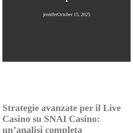
jennifer
October 15, 2025
Strategie avanzate per il Live
Casino su SNAI Casino:
un’analisi completa