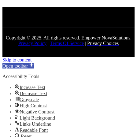
Copyright © 2025. All rights reserved. Empower NovaSolutions.
Privacy Policy
|
Terms Of Service
|
Privacy Choices
Skip to content
Open toolbar
Accessibility Tools
Increase Text
Decrease Text
Grayscale
High Contrast
Negative Contrast
Light Background
Links Underline
Readable Font
Reset