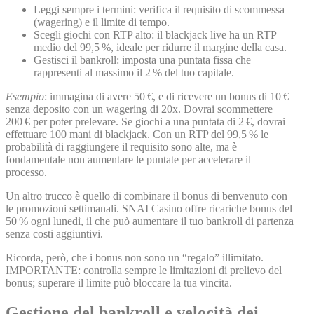
Leggi sempre i termini: verifica il requisito di scommessa
(wagering) e il limite di tempo.
Scegli giochi con RTP alto: il blackjack live ha un RTP
medio del 99,5 %, ideale per ridurre il margine della casa.
Gestisci il bankroll: imposta una puntata fissa che
rappresenti al massimo il 2 % del tuo capitale.
Esempio
: immagina di avere 50 €, e di ricevere un bonus di 10 €
senza deposito con un wagering di 20x. Dovrai scommettere
200 € per poter prelevare. Se giochi a una puntata di 2 €, dovrai
effettuare 100 mani di blackjack. Con un RTP del 99,5 % le
probabilità di raggiungere il requisito sono alte, ma è
fondamentale non aumentare le puntate per accelerare il
processo.
Un altro trucco è quello di combinare il bonus di benvenuto con
le promozioni settimanali. SNAI Casino offre ricariche bonus del
50 % ogni lunedì, il che può aumentare il tuo bankroll di partenza
senza costi aggiuntivi.
Ricorda, però, che i bonus non sono un “regalo” illimitato.
IMPORTANTE: controlla sempre le limitazioni di prelievo del
bonus; superare il limite può bloccare la tua vincita.
Gestione del bankroll e velocità dei