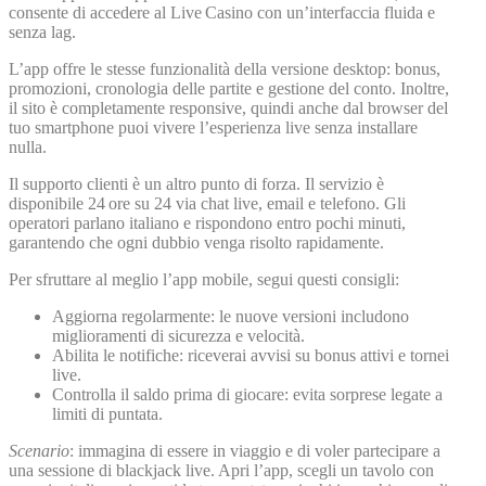
consente di accedere al Live Casino con un’interfaccia fluida e
senza lag.
L’app offre le stesse funzionalità della versione desktop: bonus,
promozioni, cronologia delle partite e gestione del conto. Inoltre,
il sito è completamente responsive, quindi anche dal browser del
tuo smartphone puoi vivere l’esperienza live senza installare
nulla.
Il supporto clienti è un altro punto di forza. Il servizio è
disponibile 24 ore su 24 via chat live, email e telefono. Gli
operatori parlano italiano e rispondono entro pochi minuti,
garantendo che ogni dubbio venga risolto rapidamente.
Per sfruttare al meglio l’app mobile, segui questi consigli:
Aggiorna regolarmente: le nuove versioni includono
miglioramenti di sicurezza e velocità.
Abilita le notifiche: riceverai avvisi su bonus attivi e tornei
live.
Controlla il saldo prima di giocare: evita sorprese legate a
limiti di puntata.
Scenario
: immagina di essere in viaggio e di voler partecipare a
una sessione di blackjack live. Apri l’app, scegli un tavolo con