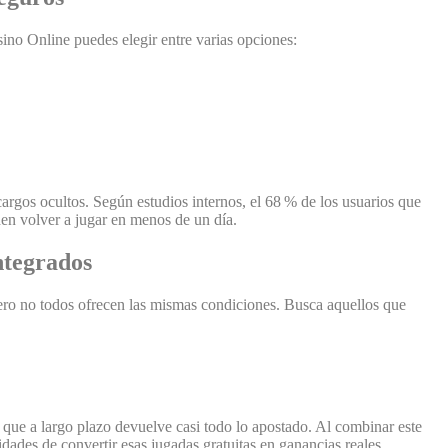
sino Online puedes elegir entre varias opciones:
rgos ocultos. Según estudios internos, el 68 % de los usuarios que
en volver a jugar en menos de un día.
ntegrados
pero no todos ofrecen las mismas condiciones. Busca aquellos que
 que a largo plazo devuelve casi todo lo apostado. Al combinar este
idades de convertir esas jugadas gratuitas en ganancias reales.