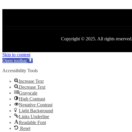
Copyright © 2025. All rights reserv
Skip to content
Open toolbar
Accessibility Tools
Increase Text
Decrease Text
Grayscale
High Contrast
Negative Contrast
Light Background
Links Underline
Readable Font
Reset