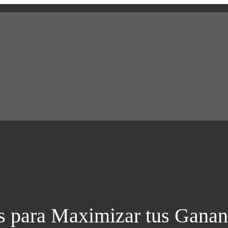
as para Maximizar tus Ganan