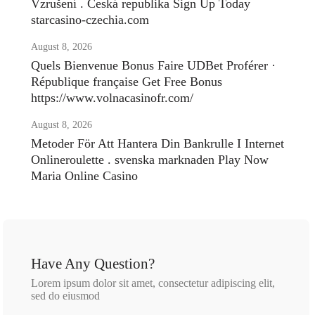
Vzrušení . Česká republika Sign Up Today
starcasino-czechia.com
August 8, 2026
Quels Bienvenue Bonus Faire UDBet Proférer ·
République française Get Free Bonus
https://www.volnacasinofr.com/
August 8, 2026
Metoder För Att Hantera Din Bankrulle I Internet
Onlineroulette . svenska marknaden Play Now
Maria Online Casino
Have Any Question?
Lorem ipsum dolor sit amet, consectetur adipiscing elit,
sed do eiusmod