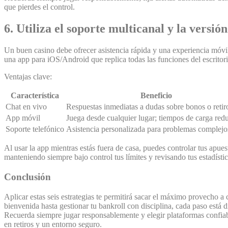
que pierdes el control.
6. Utiliza el soporte multicanal y la versión
Un buen casino debe ofrecer asistencia rápida y una experiencia móvil
una app para iOS/Android que replica todas las funciones del escritori
Ventajas clave:
Característica
Beneficio
Chat en vivo
Respuestas inmediatas a dudas sobre bonos o retir
App móvil
Juega desde cualquier lugar; tiempos de carga red
Soporte telefónico
Asistencia personalizada para problemas complejo
Al usar la app mientras estás fuera de casa, puedes controlar tus apues
manteniendo siempre bajo control tus límites y revisando tus estadístic
Conclusión
Aplicar estas seis estrategias te permitirá sacar el máximo provecho 
bienvenida hasta gestionar tu bankroll con disciplina, cada paso está d
Recuerda siempre jugar responsablemente y elegir plataformas confi
en retiros y un entorno seguro.