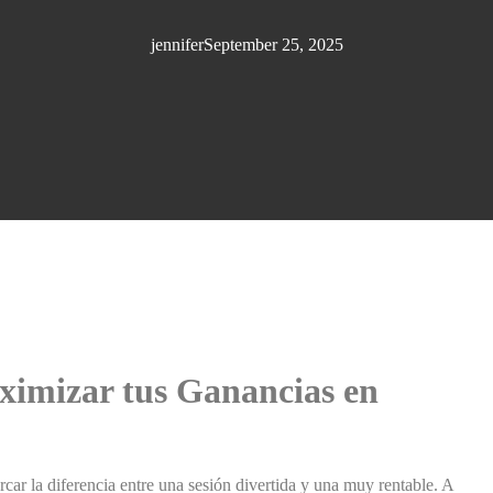
jennifer
September 25, 2025
ximizar tus Ganancias en
car la diferencia entre una sesión divertida y una muy rentable. A