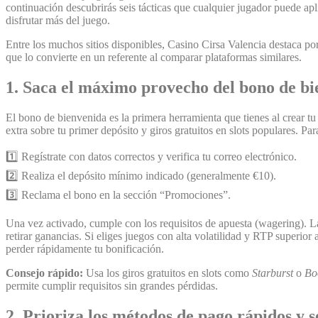
continuación descubrirás seis tácticas que cualquier jugador puede a
disfrutar más del juego.
Entre los muchos sitios disponibles, Casino Cirsa Valencia destaca po
que lo convierte en un referente al comparar plataformas similares.
1. Saca el máximo provecho del bono de b
El bono de bienvenida es la primera herramienta que tienes al crear 
extra sobre tu primer depósito y giros gratuitos en slots populares. Par
1️⃣ Regístrate con datos correctos y verifica tu correo electrónico.
2️⃣ Realiza el depósito mínimo indicado (generalmente €10).
3️⃣ Reclama el bono en la sección “Promociones”.
Una vez activado, cumple con los requisitos de apuesta (wagering). L
retirar ganancias. Si eliges juegos con alta volatilidad y RTP superior 
perder rápidamente tu bonificación.
Consejo rápido:
Usa los giros gratuitos en slots como
Starburst
o
Bo
permite cumplir requisitos sin grandes pérdidas.
2. Prioriza los métodos de pago rápidos y 