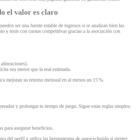
o el valor es claro
ueden ser una fuente estable de ingresos si se analizan bien las
o y tenis con cuotas competitivas gracias a la asociación con
 alineaciones).
ícita sea menor que la real estimada.
cnica mejoran su retorno mensual en al menos un 15 %.
peradas y prolongar tu tiempo de juego. Sigue estas reglas simples:
ias para asegurar beneficios.
o del perfil y utiliza las herramientas de autoexclusión si sientes