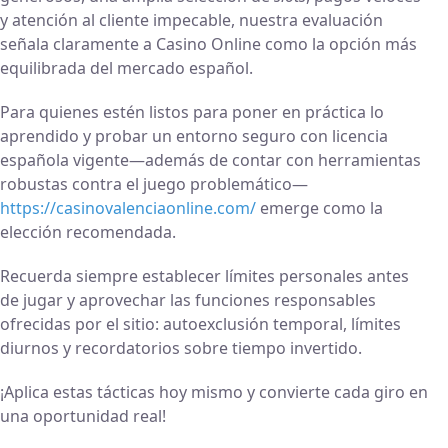
y atención al cliente impecable, nuestra evaluación
señala claramente a Casino Online como la opción más
equilibrada del mercado español.
Para quienes estén listos para poner en práctica lo
aprendido y probar un entorno seguro con licencia
española vigente—además de contar con herramientas
robustas contra el juego problemático—
https://casinovalenciaonline.com/
emerge como la
elección recomendada.
Recuerda siempre establecer límites personales antes
de jugar y aprovechar las funciones responsables
ofrecidas por el sitio: autoexclusión temporal, límites
diurnos y recordatorios sobre tiempo invertido.
¡Aplica estas tácticas hoy mismo y convierte cada giro en
una oportunidad real!