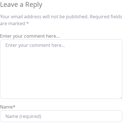
Leave a Reply
Your email address will not be published.
Required fields
are marked
*
Enter your comment here…
Name
*