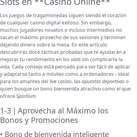
Slots en **Casino Online**
Los juegos de tragamonedas siguen siendo el corazón
de cualquier casino digital exitoso. Sin embargo,
muchos jugadores novatos o incluso intermedios no
sacan el máximo provecho de sus sesiones y terminan
dejando dinero sobre la mesa. En este artículo
descubrirás doce tácticas probadas que te ayudarán a
mejorar tu rendimiento en los
slots
sin complicarte la
vida. Cada consejo está pensado para ser fácil de aplicar
y adaptarse tanto a móviles como a ordenadores – ideal
para los amantes del
live casino
, las
apuestas deportivas
o
quien busque un bono bienvenida atractivo como el que
ofrece
Sportium
.
1‑3 | Aprovecha al Máximo los
Bonos y Promociones
• Bono de bienvenida inteligente