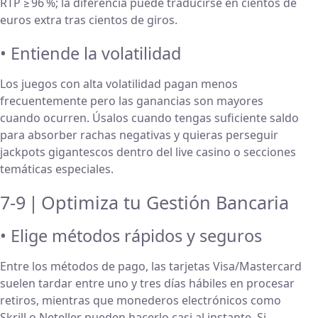
RTP ≥ 96 %; la diferencia puede traducirse en cientos de
euros extra tras cientos de giros.
• Entiende la volatilidad
Los juegos con alta volatilidad pagan menos
frecuentemente pero las ganancias son mayores
cuando ocurren. Úsalos cuando tengas suficiente saldo
para absorber rachas negativas y quieras perseguir
jackpots gigantescos dentro del live casino o secciones
temáticas especiales.
7‑9 | Optimiza tu Gestión Bancaria
• Elige métodos rápidos y seguros
Entre los métodos de pago, las tarjetas Visa/Mastercard
suelen tardar entre uno y tres días hábiles en procesar
retiros, mientras que monederos electrónicos como
Skrill o Neteller pueden hacerlo casi al instante. Si