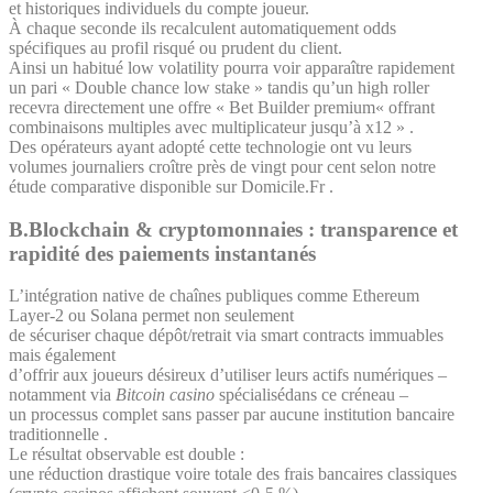
et historiques individuels du compte joueur.
À chaque seconde ils recalculent automatiquement odds
spécifiques au profil risqué ou prudent du client.
Ainsi un habitué low volatility pourra voir apparaître rapidement
un pari « Double chance low stake » tandis qu’un high roller
recevra directement une offre « Bet Builder premium« offrant
combinaisons multiples avec multiplicateur jusqu’à x12 » .
Des opérateurs ayant adopté cette technologie ont vu leurs
volumes journaliers croître près de vingt pour cent selon notre
étude comparative disponible sur Domicile.Fr .
B.Blockchain & cryptomonnaies : transparence et
rapidité des paiements instantanés
L’intégration native de chaînes publiques comme Ethereum
Layer‑2 ou Solana permet non seulement
de sécuriser chaque dépôt/retrait via smart contracts immuables
mais également
d’offrir aux joueurs désireux d’utiliser leurs actifs numériques –
notamment via
Bitcoin casino
spécialisédans ce créneau –
un processus complet sans passer par aucune institution bancaire
traditionnelle .
Le résultat observable est double :
une réduction drastique voire totale des frais bancaires classiques