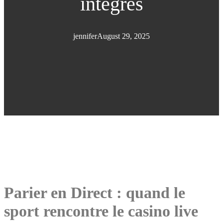
intégrés
jennifer
August 29, 2025
Parier en Direct : quand le
sport rencontre le casino live