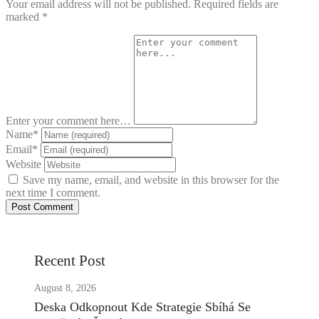
Your email address will not be published.
Required fields are
marked
*
Enter your comment here…
Name
*
Email
*
Website
Save my name, email, and website in this browser for the
next time I comment.
Recent Post
August 8, 2026
Deska Odkopnout Kde Strategie Sbíhá Se