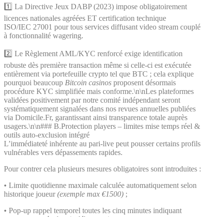
1️⃣ La Directive Jeux DABP (2023) impose obligatoirement
licences nationales agréées ET certification technique
ISO/IEC 27001 pour tous services diffusant video stream couplé
à fonctionnalité wagering.
2️⃣ Le Règlement AML/KYC renforcé exige identification
robuste dès première transaction même si celle-ci est exécutée
entièrement via portefeuille crypto tel que BTC ; cela explique
pourquoi beaucoup
Bitcoin casinos
proposent désormais
procédure KYC simplifiée mais conforme.\n\nLes plateformes
validées positivement par notre comité indépendant seront
systématiquement signalées dans nos revues annuelles publiées
via Domicile.Fr, garantissant ainsi transparence totale auprès
usagers.\n\n### B.Protect­ion players – limites mise temps réel &
outils auto-exclusion intégré
L’immédiateté inhérente au pari-live peut pousser certains profils
vulnérables vers dépassements rapides.
Pour contrer cela plusieurs mesures obligatoires sont introduites :
• Limite quotidienne maximale calculée automatiquement selon
historique joueur
(exemple max €1500)
;
• Pop-up rappel temporel toutes les cinq minutes indiquant