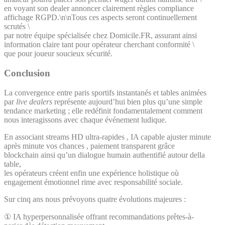
en voyant son dealer annoncer clairement règles compliance
affichage RGPD.\n\nTous ces aspects seront continuellement
scrutés \
par notre équipe spécialisée chez Domicile.FR, assurant ainsi
information claire tant pour opérateur cherchant conformité \
que pour joueur soucieux sécurité.
Conclusion
La convergence entre paris sportifs instantanés et tables animées
par
live dealers
représente aujourd’hui bien plus qu’une simple
tendance marketing ; elle redéfinit fondamentalement comment
nous interagissons avec chaque événement ludique.
En associant streams HD ultra‑rapides , IA capable ajuster minute
après minute vos chances , paiement transparent grâce
blockchain ainsi qu’un dialogue humain authentifié autour della
table,
les opérateurs créent enfin une expérience holistique où
engagement émotionnel rime avec responsabilité sociale.
Sur cinq ans nous prévoyons quatre évolutions majeures :
① IA hyperpersonnalisée offrant recommandations prêtes-à-