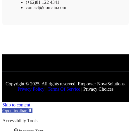
(+62)81 122 4341
contact@domain.com
Copyright © 2025. All rights reserved. Empower NovaSolutions.
Privacy Policy
|
Terms Of Service
|
Privacy Choices
Skip to content
Open toolbar
Accessibility Tools