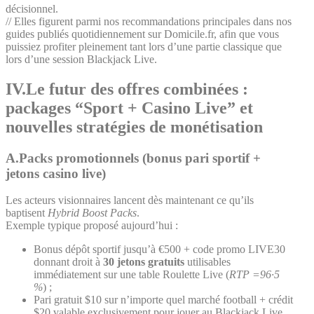
décisionnel.
// Elles figurent parmi nos recommandations principales dans nos
guides publiés quotidiennement sur Domicile.fr, afin que vous
puissiez profiter pleinement tant lors d’une partie classique que
lors d’une session Blackjack Live.
IV.Le futur des offres combinées :
packages “Sport + Casino Live” et
nouvelles stratégies de monétisation
A.Packs promotionnels (bonus pari sportif +
jetons casino live)
Les acteurs visionnaires lancent dès maintenant ce qu’ils
baptisent
Hybrid Boost Packs
.
Exemple typique proposé aujourd’hui :
Bonus dépôt sportif jusqu’à €500 + code promo LIVE30
donnant droit à
30 jetons gratuits
utilisables
immédiatement sur une table Roulette Live (
RTP =96·5
%
) ;
Pari gratuit $10 sur n’importe quel marché football + crédit
$20 valable exclusivement pour jouer au Blackjack Live