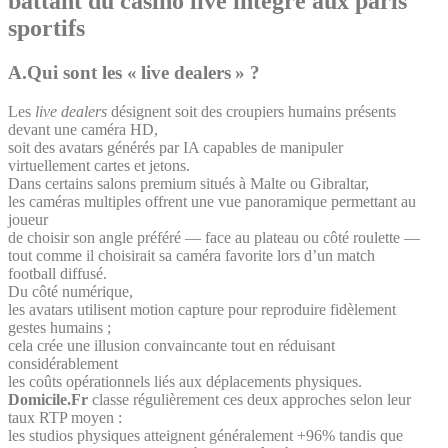
battant du casino live intégré aux paris
sportifs
A.Qui sont les « live dealers » ?
Les
live dealers
désignent soit des croupiers humains présents
devant une caméra HD,
soit des avatars générés par IA capables de manipuler
virtuellement cartes et jetons.
Dans certains salons premium situés à Malte ou Gibraltar,
les caméras multiples offrent une vue panoramique permettant au
joueur
de choisir son angle préféré — face au plateau ou côté roulette —
tout comme il choisirait sa caméra favorite lors d’un match
football diffusé.
Du côté numérique,
les avatars utilisent motion capture pour reproduire fidèlement
gestes humains ;
cela crée une illusion convaincante tout en réduisant
considérablement
les coûts opérationnels liés aux déplacements physiques.
Domicile.Fr
classe régulièrement ces deux approches selon leur
taux RTP moyen :
les studios physiques atteignent généralement +96% tandis que