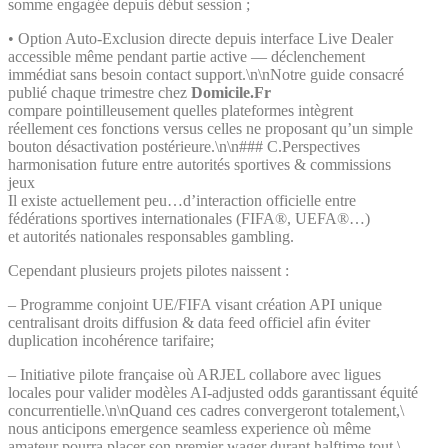
somme engagée depuis début session ;
• Option Auto‐Exclusion directe depuis interface Live Dealer
accessible même pendant partie active — déclenchement
immédiat sans besoin contact support.\n\nNotre guide consacré
publié chaque trimestre chez
Domicile.F­r
compare pointilleusement quelles plateformes intègrent
réellement ces fonctions versus celles ne proposant qu’un simple
bouton désactivation postérieure.\n\n### C.Perspectives
harmonisation future entre autorités sportives & commissions
jeux
Il existe actuellement peu…​d’interaction officielle entre
fédérations sportives internationales (FIFA®, UEFA®…)
et autorités nationales responsables gambling.
Cependant plusieurs projets pilotes naissent :
– Programme conjoint UE/FIFA visant création API unique
centralisant droits diffusion & data feed officiel afin éviter
duplication incohérence tarifaire;
– Initiative pilote française où ARJEL collabore avec ligues
locales pour valider modèles AI‐adjusted odds garantissant équité
concurrentielle.\n\nQuand ces cadres convergeront totalement,\
nous anticipons emergence seamless experience où même
amateur pourra placer son premier wager durant halftime tout \