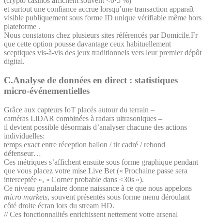
(crypto casinos affichent souvent <0·5 %)
et surtout une confiance accrue lorsqu’une transaction apparaît
visible publiquement sous forme ID unique vérifiable même hors
plateforme .
Nous constatons chez plusieurs sites référencés par Domicile.Fr
que cette option pousse davantage ceux habituellement
sceptiques vis-à-vis des jeux traditionnels vers leur premier dépôt
digital.
C.Analyse de données en direct : statistiques
micro‑événementielles
Grâce aux capteurs IoT placés autour du terrain –
caméras LiDAR combinées à radars ultrasoniques –
il devient possible désormais d’analyser chacune des actions
individuelles:
temps exact entre réception ballon / tir cadré / rebond
défenseur…
Ces métriques s’affichent ensuite sous forme graphique pendant
que vous placez votre mise Live Bet (« Prochaine passe sera
interceptée », « Corner probable dans <30s »).
Ce niveau granulaire donne naissance à ce que nous appelons
micro markets
, souvent présentés sous forme menu déroulant
côté droite écran lors du stream HD.
// Ces fonctionnalités enrichissent nettement votre arsenal