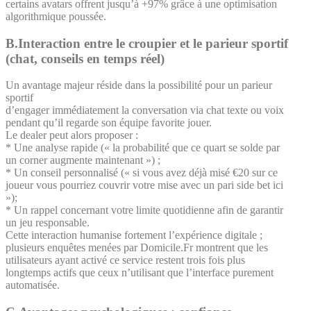
certains avatars offrent jusqu’à +97% grâce à une optimisation
algorithmique poussée.
B.Interaction entre le croupier et le parieur sportif
(chat, conseils en temps réel)
Un avantage majeur réside dans la possibilité pour un parieur
sportif
d’engager immédiatement la conversation via chat texte ou voix
pendant qu’il regarde son équipe favorite jouer.
Le dealer peut alors proposer :
* Une analyse rapide (« la probabilité que ce quart se solde par
un corner augmente maintenant ») ;
* Un conseil personnalisé (« si vous avez déjà misé €20 sur ce
joueur vous pourriez couvrir votre mise avec un pari side bet ici
»);
* Un rappel concernant votre limite quotidienne afin de garantir
un jeu responsable.
Cette interaction humanise fortement l’expérience digitale ;
plusieurs enquêtes menées par Domicile.Fr montrent que les
utilisateurs ayant activé ce service restent trois fois plus
longtemps actifs que ceux n’utilisant que l’interface purement
automatisée.