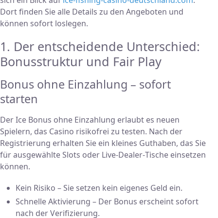
sich ein Blick auf
ice-fishing-casino-deutschland.com
.
Dort finden Sie alle Details zu den Angeboten und
können sofort loslegen.
1. Der entscheidende Unterschied:
Bonusstruktur und Fair Play
Bonus ohne Einzahlung – sofort
starten
Der Ice Bonus ohne Einzahlung erlaubt es neuen
Spielern, das Casino risikofrei zu testen. Nach der
Registrierung erhalten Sie ein kleines Guthaben, das Sie
für ausgewählte Slots oder Live‑Dealer‑Tische einsetzen
können.
Kein Risiko – Sie setzen kein eigenes Geld ein.
Schnelle Aktivierung – Der Bonus erscheint sofort
nach der Verifizierung.