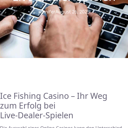
jennifer
August 26, 2025
Ice Fishing Casino – Ihr Weg
zum Erfolg bei
Live‑Dealer‑Spielen