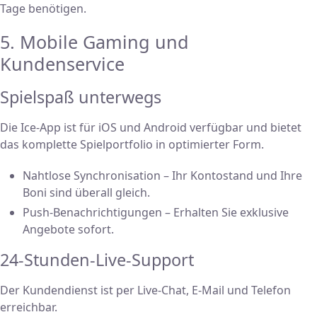
Tage benötigen.
5. Mobile Gaming und
Kundenservice
Spielspaß unterwegs
Die Ice‑App ist für iOS und Android verfügbar und bietet
das komplette Spielportfolio in optimierter Form.
Nahtlose Synchronisation – Ihr Kontostand und Ihre
Boni sind überall gleich.
Push‑Benachrichtigungen – Erhalten Sie exklusive
Angebote sofort.
24‑Stunden‑Live‑Support
Der Kundendienst ist per Live‑Chat, E‑Mail und Telefon
erreichbar.