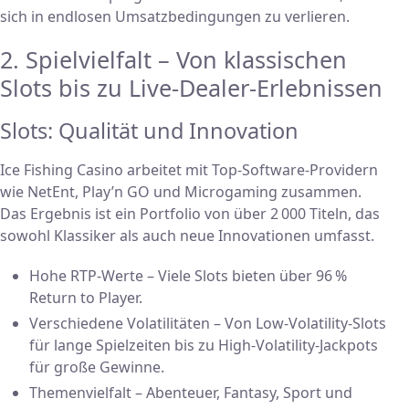
sich in endlosen Umsatzbedingungen zu verlieren.
2. Spielvielfalt – Von klassischen
Slots bis zu Live‑Dealer‑Erlebnissen
Slots: Qualität und Innovation
Ice Fishing Casino arbeitet mit Top‑Software‑Providern
wie NetEnt, Play’n GO und Microgaming zusammen.
Das Ergebnis ist ein Portfolio von über 2 000 Titeln, das
sowohl Klassiker als auch neue Innovationen umfasst.
Hohe RTP‑Werte – Viele Slots bieten über 96 %
Return to Player.
Verschiedene Volatilitäten – Von Low‑Volatility‑Slots
für lange Spielzeiten bis zu High‑Volatility‑Jackpots
für große Gewinne.
Themenvielfalt – Abenteuer, Fantasy, Sport und