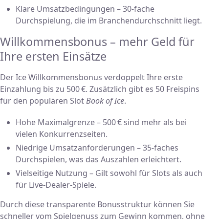
Klare Umsatzbedingungen – 30‑fache
Durchspielung, die im Branchendurchschnitt liegt.
Willkommensbonus – mehr Geld für
Ihre ersten Einsätze
Der Ice Willkommensbonus verdoppelt Ihre erste
Einzahlung bis zu 500 €. Zusätzlich gibt es 50 Freispins
für den populären Slot
Book of Ice
.
Hohe Maximalgrenze – 500 € sind mehr als bei
vielen Konkurrenzseiten.
Niedrige Umsatzanforderungen – 35‑faches
Durchspielen, was das Auszahlen erleichtert.
Vielseitige Nutzung – Gilt sowohl für Slots als auch
für Live‑Dealer‑Spiele.
Durch diese transparente Bonusstruktur können Sie
schneller vom Spielgenuss zum Gewinn kommen, ohne