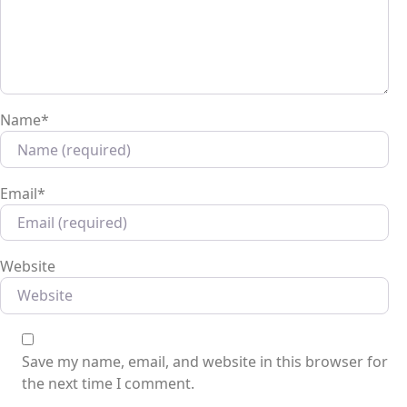
Name
*
Email
*
Website
Save my name, email, and website in this browser for
the next time I comment.