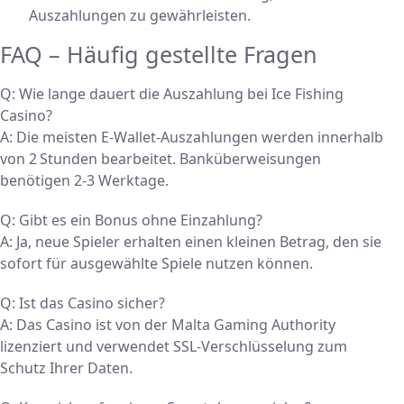
Auszahlungen zu gewährleisten.
FAQ – Häufig gestellte Fragen
Q: Wie lange dauert die Auszahlung bei Ice Fishing
Casino?
A: Die meisten E‑Wallet‑Auszahlungen werden innerhalb
von 2 Stunden bearbeitet. Banküberweisungen
benötigen 2‑3 Werktage.
Q: Gibt es ein Bonus ohne Einzahlung?
A: Ja, neue Spieler erhalten einen kleinen Betrag, den sie
sofort für ausgewählte Spiele nutzen können.
Q: Ist das Casino sicher?
A: Das Casino ist von der Malta Gaming Authority
lizenziert und verwendet SSL‑Verschlüsselung zum
Schutz Ihrer Daten.