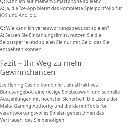
Q: Kann ich auf meinem Smartphone spielen?
A: Ja, die Ice‑App bietet das komplette Spielportfolio für
iOS und Android.
Q: Wie kann ich verantwortungsbewusst spielen?
A: Setzen Sie Einzahlungslimits, nutzen Sie die
Selbstsperre und spielen Sie nur mit Geld, das Sie
entbehren können.
Fazit – Ihr Weg zu mehr
Gewinnchancen
Ice Fishing Casino kombiniert ein attraktives
Bonusangebot, eine riesige Spielauswahl und schnelle
Auszahlungen mit höchster Sicherheit. Die Lizenz der
Malta Gaming Authority und die klaren Tools für
verantwortungsvolles Spielen geben Ihnen das
Vertrauen, das Sie benötigen.