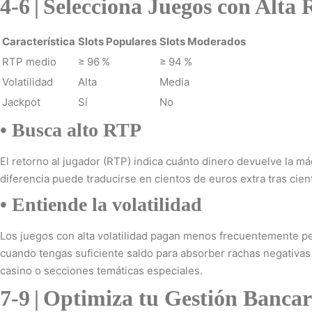
4‑6 | Selecciona Juegos con Alta
Característica
Slots Populares
Slots Moderados
RTP medio
≥ 96 %
≥ 94 %
Volatilidad
Alta
Media
Jackpot
Sí
No
• Busca alto RTP
El retorno al jugador (RTP) indica cuánto dinero devuelve la máq
diferencia puede traducirse en cientos de euros extra tras cien
• Entiende la volatilidad
Los juegos con alta volatilidad pagan menos frecuentemente p
cuando tengas suficiente saldo para absorber rachas negativas 
casino o secciones temáticas especiales.
7‑9 | Optimiza tu Gestión Bancar