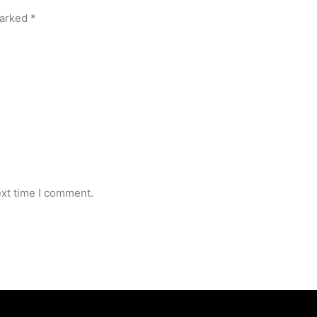
marked
*
ext time I comment.