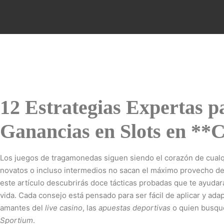
12 Estrategias Expertas 
Ganancias en Slots en **
Los juegos de tragamonedas siguen siendo el corazón de cualq
novatos o incluso intermedios no sacan el máximo provecho de
este artículo descubrirás doce tácticas probadas que te ayudar
vida. Cada consejo está pensado para ser fácil de aplicar y ada
amantes del
live casino
, las
apuestas deportivas
o quien busque
Sportium
.