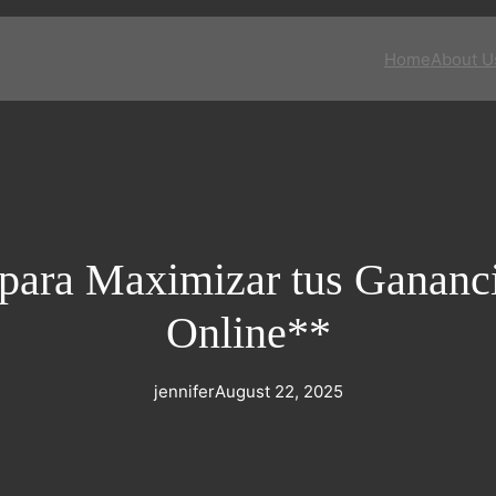
Home
About U
 para Maximizar tus Gananc
Online**
jennifer
August 22, 2025