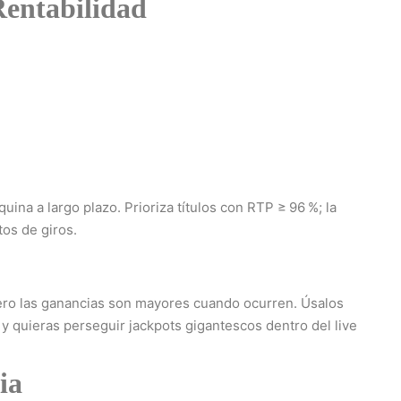
 Rentabilidad
uina a largo plazo. Prioriza títulos con RTP ≥ 96 %; la
tos de giros.
ero las ganancias son mayores cuando ocurren. Úsalos
y quieras perseguir jackpots gigantescos dentro del live
ia