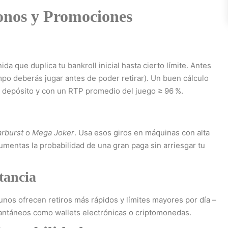
onos y Promociones
 que duplica tu bankroll inicial hasta cierto límite. Antes
mpo deberás jugar antes de poder retirar). Un buen cálculo
+ depósito y con un RTP promedio del juego ≥ 96 %.
arburst
o
Mega Joker
. Usa esos giros en máquinas con alta
aumentas la probabilidad de una gran paga sin arriesgar tu
tancia
lgunos ofrecen retiros más rápidos y límites mayores por día –
tantáneos como wallets electrónicas o criptomonedas.