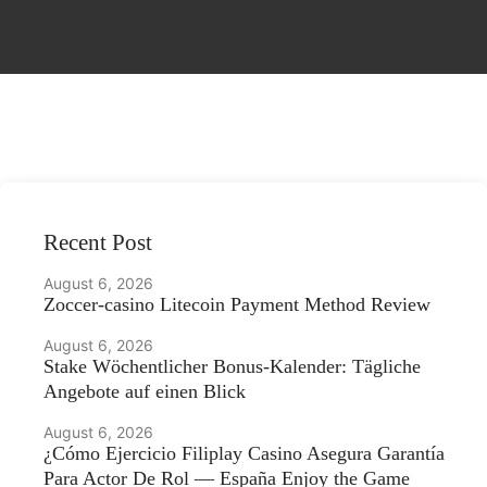
Recent Post
August 6, 2026
Zoccer-casino Litecoin Payment Method Review
August 6, 2026
Stake Wöchentlicher Bonus-Kalender: Tägliche
Angebote auf einen Blick
August 6, 2026
¿Cómo Ejercicio Filiplay Casino Asegura Garantía
Para Actor De Rol — España Enjoy the Game