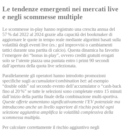
Le tendenze emergenti nei mercati live
e negli scommesse multiple
Le scommesse in‑play hanno registrato una crescita annua del
57 % dal 2022 al 2024 grazie alla capacità dei bookmaker di
aggiornare le quote in tempo reale mediante algoritmi basati sulla
volatilità degli eventi live (es.: gol improvvisi o cambiamenti
tattici durante una partita di calcio). Questa dinamica ha favorito
l’emergere dei “bonus in‑play”, ovvero crediti gratuiti erogati
solo se l’utente piazza una puntata entro i primi 90 secondi
dall’apertura della quota live selezionata.
Parallelamente gli operatori hanno introdotto promozioni
specifiche sugli
accumulator/combination bet
: ad esempio
“double odds” sul secondo evento dell’accumulator o “cash‑back
fino al 20 %” se tutte le selezioni sono completate entro 15 minuti
dall’inizio della partita finale della combinazione multi‑sportiva.
Queste offerte aumentano significativamente l’EV potenziale ma
introducono anche un livello superiore di rischio poiché ogni
selezione aggiuntiva amplifica la volatilità complessiva della
scommessa multipla.
Per calcolare correttamente il rischio aggiuntivo negli