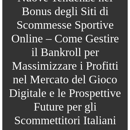
Bonus degli Siti di
Scommesse Sportive
Online – Come Gestire
il Bankroll per
Massimizzare i Profitti
nel Mercato del Gioco
Digitale e le Prospettive
Future per gli
Scommettitori Italiani