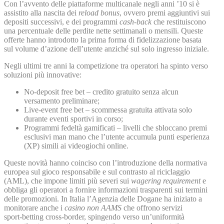
Con l’avvento delle piattaforme multicanale negli anni ’10 si è
assistito alla nascita dei
reload bonus
, ovvero premi aggiuntivi sui
depositi successivi, e dei programmi
cash‑back
che restituiscono
una percentuale delle perdite nette settimanali o mensili. Queste
offerte hanno introdotto la prima forma di fidelizzazione basata
sul volume d’azione dell’utente anziché sul solo ingresso iniziale.
Negli ultimi tre anni la competizione tra operatori ha spinto verso
soluzioni più innovative:
No‑deposit free bet – credito gratuito senza alcun
versamento preliminare;
Live‑event free bet – scommessa gratuita attivata solo
durante eventi sportivi in corso;
Programmi fedeltà gamificati – livelli che sbloccano premi
esclusivi man mano che l’utente accumula punti esperienza
(XP) simili ai videogiochi online.
Queste novità hanno coinciso con l’introduzione della normativa
europea sul gioco responsabile e sul contrasto al riciclaggio
(AML), che impone limiti più severi sui
wagering requirement
e
obbliga gli operatori a fornire informazioni trasparenti sui termini
delle promozioni. In Italia l’Agenzia delle Dogane ha iniziato a
monitorare anche i
casino non AAMS
che offrono servizi
sport‑betting cross‑border, spingendo verso un’uniformità