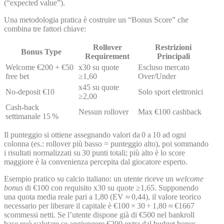
(“expected value”).
Una metodologia pratica è costruire un “Bonus Score” che
combina tre fattori chiave:
Rollover
Restrizioni
Bonus Type
Requirement
Principali
Welcome €200 + €50
x30 su quote
Escluso mercato
free bet
≥1,60
Over/Under
x45 su quote
No‑deposit €10
Solo sport elettronici
≥2,00
Cash‑back
Nessun rollover
Max €100 cashback
settimanale 15 %
Il punteggio si ottiene assegnando valori da 0 a 10 ad ogni
colonna (es.: rollover più basso = punteggio alto), poi sommando
i risultati normalizzati su 30 punti totali; più alto è lo score
maggiore è la convenienza percepita dal giocatore esperto.
Esempio pratico su calcio italiano: un utente riceve un
welcome
bonus
di €100 con requisito x30 su quote ≥1,65. Supponendo
una quota media reale pari a 1,80 (EV ≈ 0,44), il valore teorico
necessario per liberare il capitale è €100 × 30 ÷ 1,80 ≈ €1667
scommessi netti. Se l’utente dispone già di €500 nel bankroll
base può valutare se aggiungere €200 extra dal budget bonus