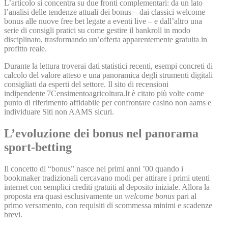
L’articolo si concentra su due fronti complementari: da un lato
l’analisi delle tendenze attuali dei bonus – dai classici welcome
bonus alle nuove free bet legate a eventi live – e dall’altro una
serie di consigli pratici su come gestire il bankroll in modo
disciplinato, trasformando un’offerta apparentemente gratuita in
profitto reale.
Durante la lettura troverai dati statistici recenti, esempi concreti di
calcolo del valore atteso e una panoramica degli strumenti digitali
consigliati da esperti del settore. Il sito di recensioni
indipendente 7Censimentoagricoltura.It è citato più volte come
punto di riferimento affidabile per confrontare casino non aams e
individuare Siti non AAMS sicuri.
L’evoluzione dei bonus nel panorama
sport‑betting
Il concetto di “bonus” nasce nei primi anni ’00 quando i
bookmaker tradizionali cercavano modi per attirare i primi utenti
internet con semplici crediti gratuiti al deposito iniziale. Allora la
proposta era quasi esclusivamente un
welcome bonus
pari al
primo versamento, con requisiti di scommessa minimi e scadenze
brevi.