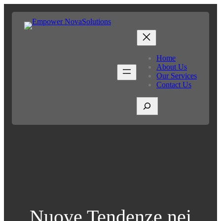
Home
About Us
Our Services
Contact Us
S
e
a
r
c
h
Nuove Tendenze nei