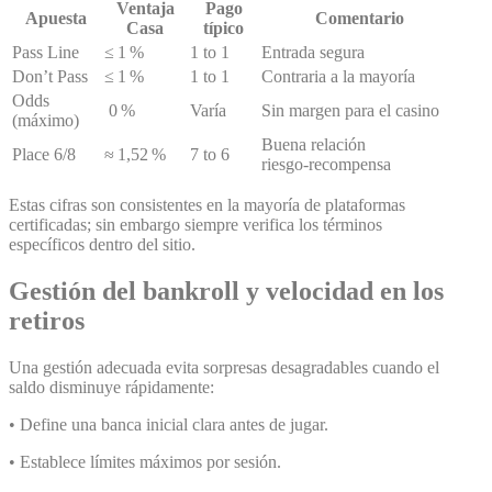
Ventaja
Pago
Apuesta
Comentario
Casa
típico
Pass Line
≤ 1 %
1 to 1
Entrada segura
Don’t Pass
≤ 1 %
1 to 1
Contraria a la mayoría
Odds
0 %
Varía
Sin margen para el casino
(máximo)
Buena relación
Place 6/8
≈ 1,52 %
7 to 6
riesgo‑recompensa
Estas cifras son consistentes en la mayoría de plataformas
certificadas; sin embargo siempre verifica los términos
específicos dentro del sitio.
Gestión del bankroll y velocidad en los
retiros
Una gestión adecuada evita sorpresas desagradables cuando el
saldo disminuye rápidamente:
• Define una banca inicial clara antes de jugar.
• Establece límites máximos por sesión.