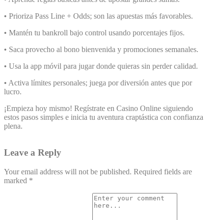
• Prioriza Pass Line + Odds; son las apuestas más favorables.
• Mantén tu bankroll bajo control usando porcentajes fijos.
• Saca provecho al bono bienvenida y promociones semanales.
• Usa la app móvil para jugar donde quieras sin perder calidad.
• Activa límites personales; juega por diversión antes que por
lucro.
¡Empieza hoy mismo! Regístrate en Casino Online siguiendo
estos pasos simples e inicia tu aventura craptástica con confianza
plena.​
Leave a Reply
Your email address will not be published.
Required fields are
marked
*