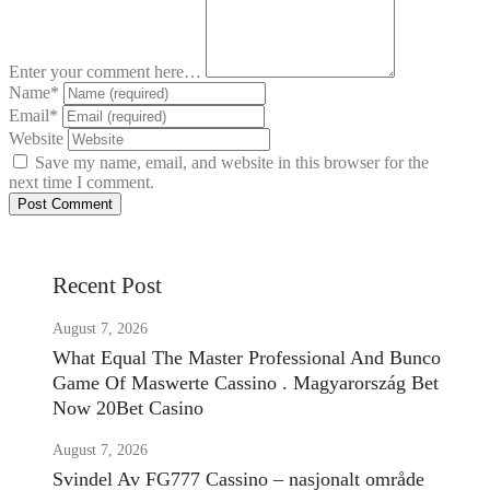
Enter your comment here…
Name
*
Email
*
Website
Save my name, email, and website in this browser for the
next time I comment.
Recent Post
August 7, 2026
What Equal The Master Professional And Bunco
Game Of Maswerte Cassino . Magyarország Bet
Now 20Bet Casino
August 7, 2026
Svindel Av FG777 Cassino – nasjonalt område