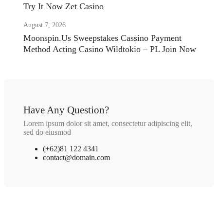
Try It Now Zet Casino
August 7, 2026
Moonspin.Us Sweepstakes Cassino Payment
Method Acting Casino Wildtokio – PL Join Now
Have Any Question?
Lorem ipsum dolor sit amet, consectetur adipiscing elit,
sed do eiusmod
(+62)81 122 4341
contact@domain.com