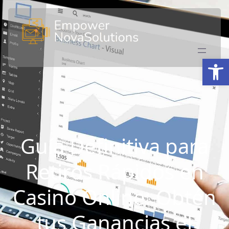
Open
Guía Definitiva para
Retiros Rápidos en
Casino Online: Obtén
tus Ganancias el