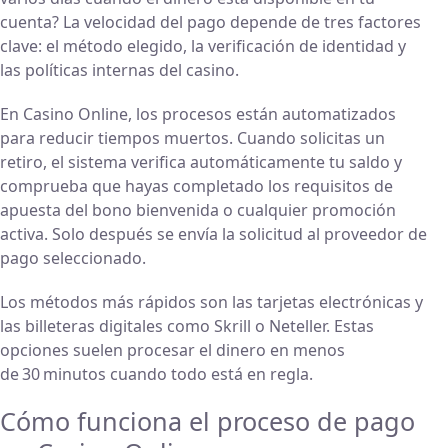
cuenta? La velocidad del pago depende de tres factores
clave: el método elegido, la verificación de identidad y
las políticas internas del casino.
En Casino Online, los procesos están automatizados
para reducir tiempos muertos. Cuando solicitas un
retiro, el sistema verifica automáticamente tu saldo y
comprueba que hayas completado los requisitos de
apuesta del bono bienvenida o cualquier promoción
activa. Solo después se envía la solicitud al proveedor de
pago seleccionado.
Los métodos más rápidos son las tarjetas electrónicas y
las billeteras digitales como Skrill o Neteller. Estas
opciones suelen procesar el dinero en menos
de 30 minutos cuando todo está en regla.
Cómo funciona el proceso de pago