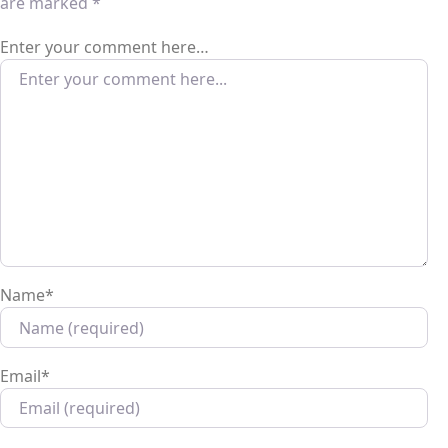
are marked
*
Enter your comment here…
Name
*
Email
*