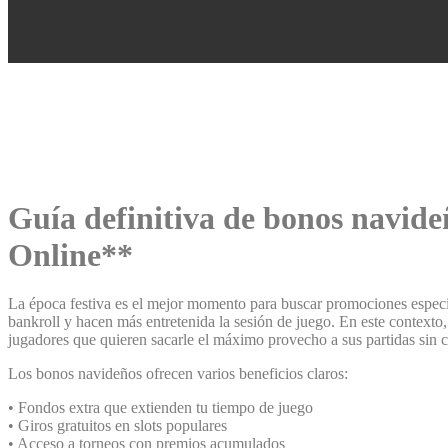
Guía definitiva de bonos navide
Online**
La época festiva es el mejor momento para buscar promociones especi
bankroll y hacen más entretenida la sesión de juego. En este contexto
jugadores que quieren sacarle el máximo provecho a sus partidas sin
Los bonos navideños ofrecen varios beneficios claros:
• Fondos extra que extienden tu tiempo de juego
• Giros gratuitos en slots populares
• Acceso a torneos con premios acumulados