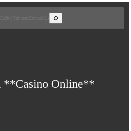
S
 Us
Our Services
Contact Us
e
a
r
c
h
en **Casino Online**