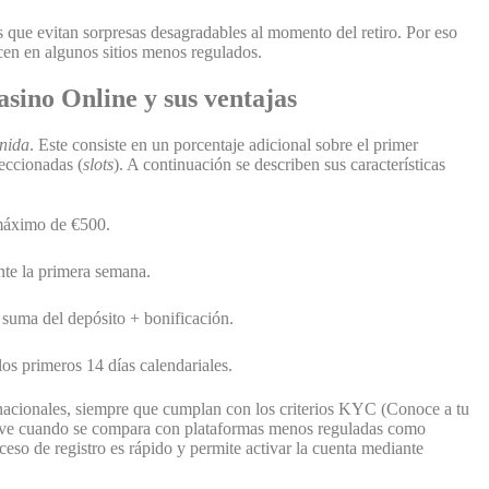
que evitan sorpresas desagradables al momento del retiro. Por eso
ecen en algunos sitios menos regulados.
sino Online y sus ventajas
nida
. Este consiste en un porcentaje adicional sobre el primer
eccionadas (
slots
). A continuación se describen sus características
 máximo de €500.
te la primera semana.
 suma del depósito + bonificación.
los primeros 14 días calendariales.
rnacionales, siempre que cumplan con los criterios KYC (Conoce a tu
 clave cuando se compara con plataformas menos reguladas como
ceso de registro es rápido y permite activar la cuenta mediante