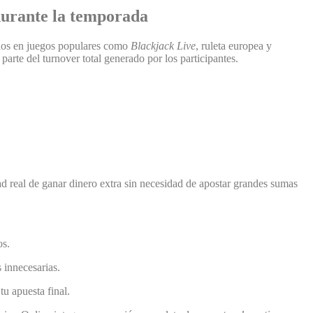
durante la temporada
ados en juegos populares como
Blackjack Live
, ruleta europea y
rte del turnover total generado por los participantes.
d real de ganar dinero extra sin necesidad de apostar grandes sumas
os.
 innecesarias.
tu apuesta final.