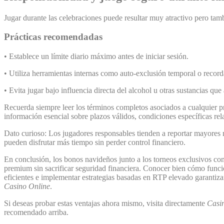
Jugar durante las celebraciones puede resultar muy atractivo pero tambi
Prácticas recomendadas
• Establece un límite diario máximo antes de iniciar sesión.
• Utiliza herramientas internas como auto‑exclusión temporal o record
• Evita jugar bajo influencia directa del alcohol u otras sustancias que a
Recuerda siempre leer los términos completos asociados a cualquier p
información esencial sobre plazos válidos, condiciones específicas rel
Dato curioso: Los jugadores responsables tienden a reportar mayores ni
pueden disfrutar más tiempo sin perder control financiero.
En conclusión, los bonos navideños junto a los torneos exclusivos c
premium sin sacrificar seguridad financiera. Conocer bien cómo func
eficientes e implementar estrategias basadas en RTP elevado garantiza
Casino Online
.
Si deseas probar estas ventajas ahora mismo, visita directamente
Casi
recomendado arriba.