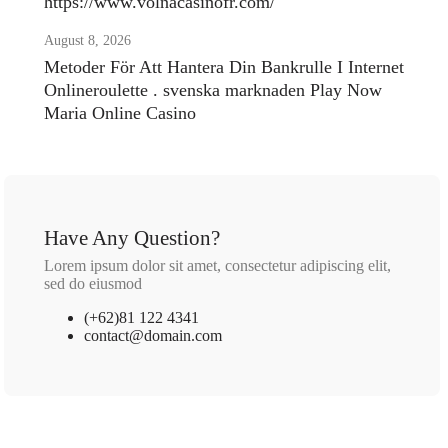
https://www.volnacasinofr.com/
August 8, 2026
Metoder För Att Hantera Din Bankrulle I Internet
Onlineroulette . svenska marknaden Play Now
Maria Online Casino
Have Any Question?
Lorem ipsum dolor sit amet, consectetur adipiscing elit,
sed do eiusmod
(+62)81 122 4341
contact@domain.com