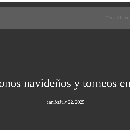
Home
About
bonos navideños y torneos 
jennifer
July 22, 2025