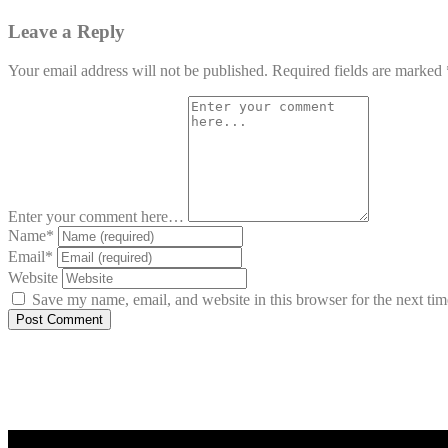
Leave a Reply
Your email address will not be published.
Required fields are marked
Enter your comment here…
Name
*
Email
*
Website
Save my name, email, and website in this browser for the next ti