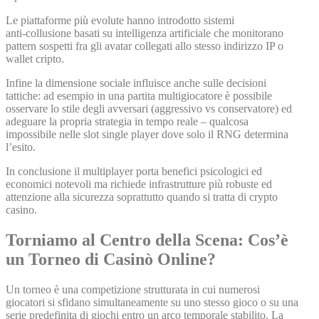
Le piattaforme più evolute hanno introdotto sistemi
anti‑collusione basati su intelligenza artificiale che monitorano
pattern sospetti fra gli avatar collegati allo stesso indirizzo IP o
wallet cripto.
Infine la dimensione sociale influisce anche sulle decisioni
tattiche: ad esempio in una partita multigiocatore è possibile
osservare lo stile degli avversari (aggressivo vs conservatore) ed
adeguare la propria strategia in tempo reale – qualcosa
impossibile nelle slot single player dove solo il RNG determina
l’esito.
In conclusione il multiplayer porta benefici psicologici ed
economici notevoli ma richiede infrastrutture più robuste ed
attenzione alla sicurezza soprattutto quando si tratta di crypto
casino.
Torniamo al Centro della Scena: Cos’è
un Torneo di Casinò Online?
Un torneo è una competizione strutturata in cui numerosi
giocatori si sfidano simultaneamente su uno stesso gioco o su una
serie predefinita di giochi entro un arco temporale stabilito. La