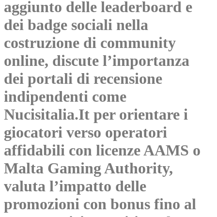
aggiunto delle leaderboard e
dei badge sociali nella
costruzione di community
online, discute l’importanza
dei portali di recensione
indipendenti come
Nucisitalia.It per orientare i
giocatori verso operatori
affidabili con licenze AAMS o
Malta Gaming Authority,
valuta l’impatto delle
promozioni con bonus fino al