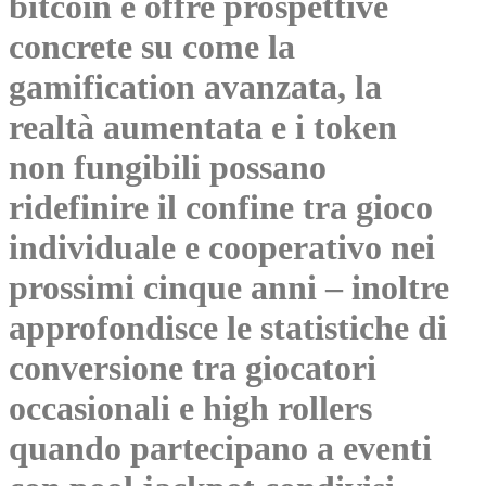
bitcoin e offre prospettive
concrete su come la
gamification avanzata, la
realtà aumentata e i token
non fungibili possano
ridefinire il confine tra gioco
individuale e cooperativo nei
prossimi cinque anni – inoltre
approfondisce le statistiche di
conversione tra giocatori
occasionali e high rollers
quando partecipano a eventi