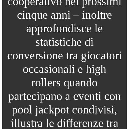
cooperativo nei prossimi
cinque anni – inoltre
approfondisce le
statistiche di
conversione tra giocatori
occasionali e high
rollers quando
partecipano a eventi con
pool jackpot condivisi,
illustra le differenze tra