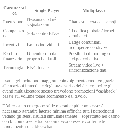
Caratteristi
Single Player
Multiplayer
ca
Nessuna chat né
Interazione
Chat testuale/voce + emoji
segnalazioni
Competizio
Classifica globale / tornei
Solo contro RNG
ne
simultanei
Badge comunitari +
Incentivi
Bonus individuali
ricompense condivise
Rischio
Dipende solo dal
Possibilità di pooling su
finanziario
proprio bankroll
jackpot collettivo
Stream video live +
Tecnologia
RNG locale
sincronizzazione dati
I vantaggi includono maggiore coinvolgimento emotivo grazie
alle reazioni immediate degli avversari o del dealer; inoltre gli
eventi multigiocatore spesso prevedono promozioni “cashback”
basate sul volume totale scommesso dal tavolo.
D’altro canto emergono sfide operative più complesse: è
necessario garantire latenza minima affinché tutti i partecipanti
vedano gli stessi risultati simultaneamente – soprattutto nei casino
con bitcoin dove le transazioni devono essere confermate
rapidamente sulla blockchain.