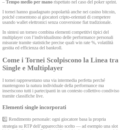
–
Tempo medio per mano
rispettato nel caso del poker sprint.
I tornei hanno guadagnato popolarità anche nei casino bitcoin,
poiché consentono ai giocatori cripto‑orientati di competere
usando wallet elettronici senza conversione fiat tradizionale.
In sintesi un torneo combina elementi competitivi tipici del
multiplayer con l’individualismo delle performance personali
misurate tramite statistiche precise quali win rate %, volatilità
gestita ed efficienza del bankroll.
Come i Tornei Scolpiscono la Linea tra
Single e Multiplayer
I tornei rappresentano una via intermedia perfetta perché
mantengono la natura individuale della performance ma
inseriscono tutti i partecipanti in un contesto collettivo condiviso
tramite classifiche live.
Elementi single incorporati
1️⃣ Rendimento personale: ogni giocatore basa la propria
strategia su RTP dell’apparecchio scelto — ad esempio una slot