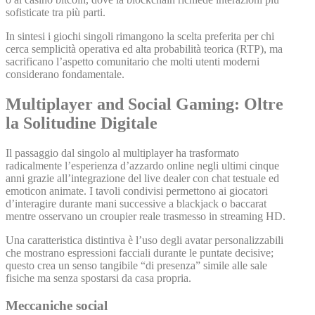
sofisticate tra più parti.
In sintesi i giochi singoli rimangono la scelta preferita per chi
cerca semplicità operativa ed alta probabilità teorica (RTP), ma
sacrificano l’aspetto comunitario che molti utenti moderni
considerano fondamentale.
Multiplayer and Social Gaming: Oltre
la Solitudine Digitale
Il passaggio dal singolo al multiplayer ha trasformato
radicalmente l’esperienza d’azzardo online negli ultimi cinque
anni grazie all’integrazione del live dealer con chat testuale ed
emoticon animate. I tavoli condivisi permettono ai giocatori
d’interagire durante mani successive a blackjack o baccarat
mentre osservano un croupier reale trasmesso in streaming HD.
Una caratteristica distintiva è l’uso degli avatar personalizzabili
che mostrano espressioni facciali durante le puntate decisive;
questo crea un senso tangibile “di presenza” simile alle sale
fisiche ma senza spostarsi da casa propria.
Meccaniche social