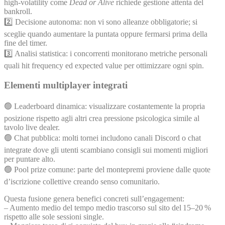
high‑volatility come
Dead or Alive
richiede gestione attenta del
bankroll.
2️⃣ Decisione autonoma: non vi sono alleanze obbligatorie; si
sceglie quando aumentare la puntata oppure fermarsi prima della
fine del timer.
3️⃣ Analisi statistica: i concorrenti monitorano metriche personali
quali hit frequency ed expected value per ottimizzare ogni spin.
Elementi multiplayer integrati
🟢 Leaderboard dinamica: visualizzare costantemente la propria
posizione rispetto agli altri crea pressione psicologica simile al
tavolo live dealer.
🟢 Chat pubblica: molti tornei includono canali Discord o chat
integrate dove gli utenti scambiano consigli sui momenti migliori
per puntare alto.
🟢 Pool prize comune: parte del montepremi proviene dalle quote
d’iscrizione collettive creando senso comunitario.
Questa fusione genera benefici concreti sull’engagement:
– Aumento medio del tempo medio trascorso sul sito del 15–20 %
rispetto alle sole sessioni single.