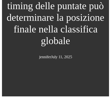
timing delle puntate può
determinare la posizione
finale nella classifica
globale
jennifer
July 11, 2025