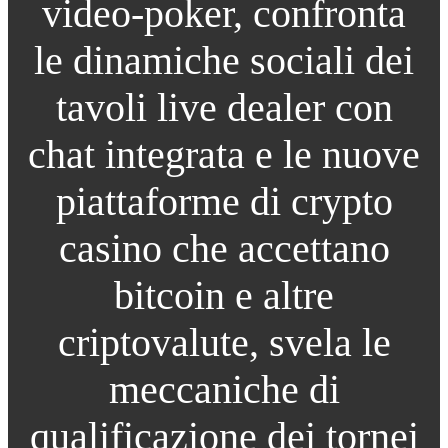
video‑poker, confronta
le dinamiche sociali dei
tavoli live dealer con
chat integrata e le nuove
piattaforme di crypto
casino che accettano
bitcoin e altre
criptovalute, svela le
meccaniche di
qualificazione dei tornei