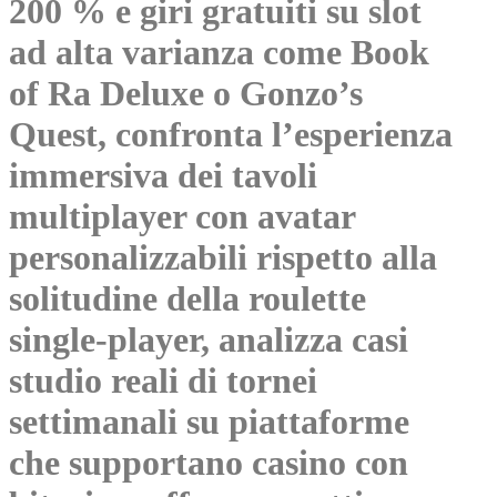
200 % e giri gratuiti su slot
ad alta varianza come Book
of Ra Deluxe o Gonzo’s
Quest, confronta l’esperienza
immersiva dei tavoli
multiplayer con avatar
personalizzabili rispetto alla
solitudine della roulette
single‑player, analizza casi
studio reali di tornei
settimanali su piattaforme
che supportano casino con