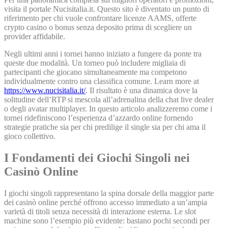
visita il portale Nucisitalia.it. Questo sito è diventato un punto di
riferimento per chi vuole confrontare licenze AAMS, offerte
crypto casino o bonus senza deposito prima di scegliere un
provider affidabile.
Negli ultimi anni i tornei hanno iniziato a fungere da ponte tra
queste due modalità. Un torneo può includere migliaia di
partecipanti che giocano simultaneamente ma competono
individualmente contro una classifica comune. Learn more at
https://www.nucisitalia.it/
. Il risultato è una dinamica dove la
solitudine dell’RTP si mescola all’adrenalina della chat live dealer
o degli avatar multiplayer. In questo articolo analizzeremo come i
tornei ridefiniscono l’esperienza d’azzardo online fornendo
strategie pratiche sia per chi predilige il single sia per chi ama il
gioco collettivo.
I Fondamenti dei Giochi Singoli nei
Casinò Online
I giochi singoli rappresentano la spina dorsale della maggior parte
dei casinò online perché offrono accesso immediato a un’ampia
varietà di titoli senza necessità di interazione esterna. Le slot
machine sono l’esempio più evidente: bastano pochi secondi per