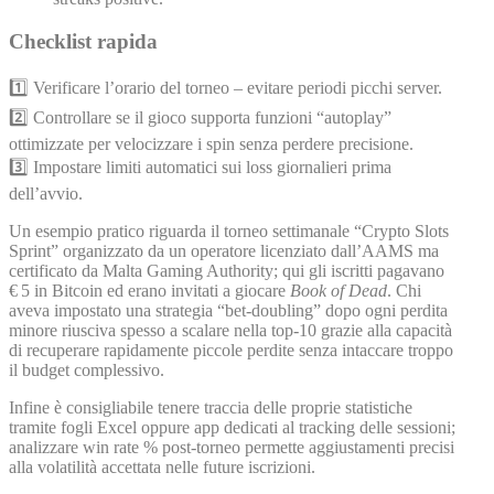
Checklist rapida
1️⃣ Verificare l’orario del torneo – evitare periodi picchi server.
2️⃣ Controllare se il gioco supporta funzioni “autoplay”
ottimizzate per velocizzare i spin senza perdere precisione.
3️⃣ Impostare limiti automatici sui loss giornalieri prima
dell’avvio.
Un esempio pratico riguarda il torneo settimanale “Crypto Slots
Sprint” organizzato da un operatore licenziato dall’AAMS ma
certificato da Malta Gaming Authority; qui gli iscritti pagavano
€ 5 in Bitcoin ed erano invitati a giocare
Book of Dead
. Chi
aveva impostato una strategia “bet‑doubling” dopo ogni perdita
minore riusciva spesso a scalare nella top‑10 grazie alla capacità
di recuperare rapidamente piccole perdite senza intaccare troppo
il budget complessivo.
Infine è consigliabile tenere traccia delle proprie statistiche
tramite fogli Excel oppure app dedicati al tracking delle sessioni;
analizzare win rate % post‑torneo permette aggiustamenti precisi
alla volatilità accettata nelle future iscrizioni.