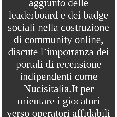
aggiunto delle
leaderboard e dei badge
sociali nella costruzione
di community online,
discute l’importanza dei
portali di recensione
indipendenti come
Nucisitalia.It per
orientare i giocatori
verso operatori affidabili