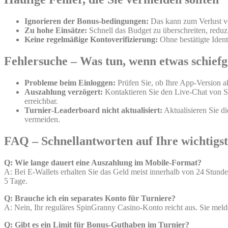
Ignorieren der Bonus‑bedingungen:
Das kann zum Verlust v
Zu hohe Einsätze:
Schnell das Budget zu überschreiten, reduzi
Keine regelmäßige Kontoverifizierung:
Ohne bestätigte Iden
Fehlersuche – Was tun, wenn etwas schief
Probleme beim Einloggen:
Prüfen Sie, ob Ihre App-Version akt
Auszahlung verzögert:
Kontaktieren Sie den Live‑Chat von S
erreichbar.
Turnier‑Leaderboard nicht aktualisiert:
Aktualisieren Sie 
vermeiden.
FAQ – Schnellantworten auf Ihre wichtigs
Q: Wie lange dauert eine Auszahlung im Mobile‑Format?
A: Bei E‑Wallets erhalten Sie das Geld meist innerhalb von 24 Stund
5 Tage.
Q: Brauche ich ein separates Konto für Turniere?
A: Nein, Ihr reguläres SpinGranny Casino‑Konto reicht aus. Sie meld
Q: Gibt es ein Limit für Bonus‑Guthaben im Turnier?