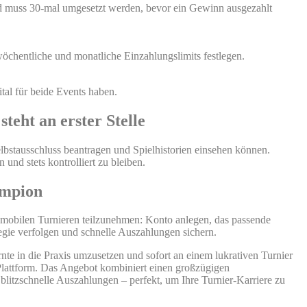
d muss 30‑mal umgesetzt werden, bevor ein Gewinn ausgezahlt
öchentliche und monatliche Einzahlungslimits festlegen.
tal für beide Events haben.
teht an erster Stelle
elbstausschluss beantragen und Spielhistorien einsehen können.
und stets kontrolliert zu bleiben.
ampion
n mobilen Turnieren teilzunehmen: Konto anlegen, das passende
egie verfolgen und schnelle Auszahlungen sichern.
nte in die Praxis umzusetzen und sofort an einem lukrativen Turnier
Plattform. Das Angebot kombiniert einen großzügigen
litzschnelle Auszahlungen – perfekt, um Ihre Turnier‑Karriere zu