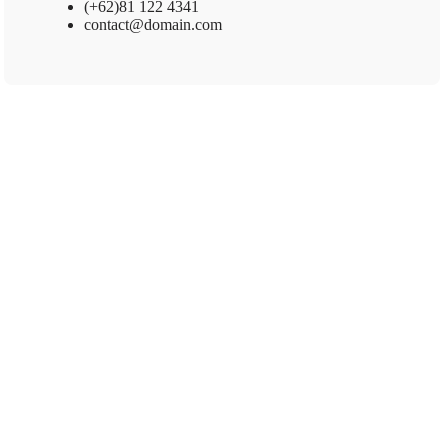
(+62)81 122 4341
contact@domain.com