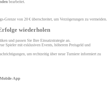
unden
bearbeitet.
ngs‑Grenze von 20 € überschreitet, um Verzögerungen zu vermeiden.
Erfolge wiederholen
tiken und passen Sie Ihre Einsatzstrategie an.
ue Spieler mit exklusiven Events, höherem Preisgeld und
chrichtigungen, um rechtzeitig über neue Turniere informiert zu
 Mobile‑App