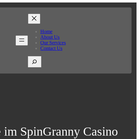
Home
About Us
Our Services
Contact Us
S
e
a
r
c
h
ge im SpinGranny Casino