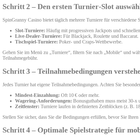
Schritt 2 – Den ersten Turnier‑Slot auswäh
SpinGranny Casino bietet täglich mehrere Turniere für verschiedene S
Slot‑Turniere:
Häufig mit progressiven Jackpots und schnelle
Live‑Dealer‑Turniere:
Für Blackjack, Roulette und Baccarat.
Tischspiel‑Turniere:
Poker‑ und Craps‑Wettbewerbe.
Gehen Sie im Menü zu „Turniere“, filtern Sie nach „Mobile“ und wähl
Teilnahmegebühr.
Schritt 3 – Teilnahmebedingungen verstehe
Jedes Turnier hat eigene Teilnahmebedingungen. Achten Sie besonder
Mindest‑Einzahlung:
Oft 10 € oder mehr.
Wagering‑Anforderungen:
Bonusguthaben muss meist 30‑x 
Zeitfenster:
Turniere laufen in definierten Zeitblöcken (z. B. 
Stellen Sie sicher, dass Sie die Bedingungen erfüllen, bevor Sie Ihren 
Schritt 4 – Optimale Spielstrategie für mo