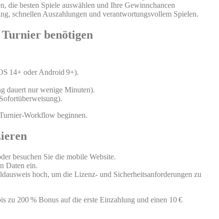
eren, die besten Spiele auswählen und Ihre Gewinnchancen
ng, schnellen Auszahlungen und verantwortungsvollem Spielen.
 Turnier benötigen
iOS 14+ oder Android 9+).
g dauert nur wenige Minuten).
 Sofortüberweisung).
 Turnier‑Workflow beginnen.
zieren
der besuchen Sie die mobile Website.
n Daten ein.
ildausweis hoch, um die Lizenz‑ und Sicherheitsanforderungen zu
s zu 200 % Bonus auf die erste Einzahlung und einen 10 €