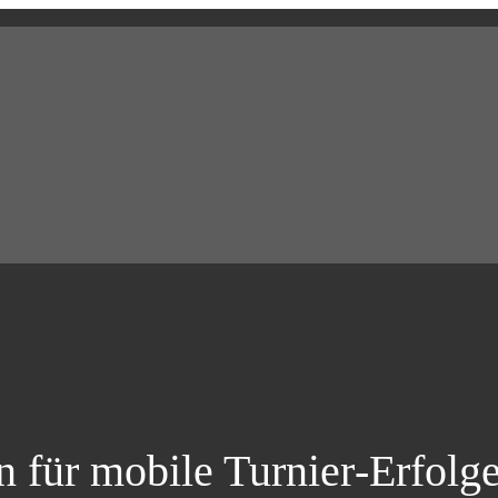
en für mobile Turnier‑Erfol