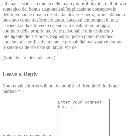
all’analisi statistica mirata delle mani più profittevoli.; dall’utilizzo
strategico dei bonus stagionali all’applicazione consapevole
dell’interazione umana offerta dai dealer esperti.; infine abbiamo
mostrato come trasformare questi successi temporanei in una
carriera solida attraverso calendari mensili, monitoraggio
continuo delle proprie metriche personali e reinvestimento
intelligente delle vincite.​ Seguendo questo piano metodico
aumenterai significativamente le probabilità realizzative durante
le serate calde d’estate sui tavoli vip de
(Note the article ends here.)
Leave a Reply
Your email address will not be published.
Required fields are
marked
*
Enter your comment here…