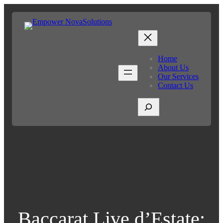
Home
About Us
Our Services
Contact Us
S
e
a
r
c
h
Baccarat Live d’Estate: