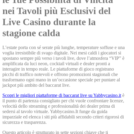
nei Tavoli più Esclusivi del
Live Casino durante la
stagione calda
L’estate porta con sé serate più lunghe, temperature soffuse e una
voglia irresistibile di svago digitale. Nei mesi caldi i giocatori si
spostano sempre più verso i tavoli live, dove l’atmosfera “VIP” è
amplificata da luci neon, cocktail virtuali e dealer pronti a
interagire in tempo reale. Le piattaforme di gioco registrano
picchi di traffico notevoli e offrono promozioni stagionali che
trasformano ogni mano in un’occasione speciale per puntare al
jackpot più ambito del baccarat live.
Scopri le migliori piattaforme di baccarat live su Yabbycasino.it
è
il punto di partenza consigliato per chi vuole confrontare licenze,
velocità dello streaming e professionalità dei dealer prima di
sedersi al tavolo virtuale. Yabbycasino.It funge da guida
imparziale ed elenca i siti più affidabili secondo criteri rigorosi di
sicurezza e trasparenza.
Questo articolo è strutturato in sette sezioni chiave che ti