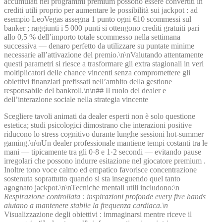
accumulati nei programmi premium possono essere convertiti in
crediti utili proprio per aumentare le possibilità sui jack­pot : ad
esempio LeoVegas assegna 1 punto ogni €​10 scommessi sul
banker ; raggiunti i 5 000 punti si ottengono crediti gratuiti pari
allo 0,5 % dell’importo totale scommesso nella settimana
successiva — denaro perfetto da utilizzare su puntate minime
necessarie all’attivazione del premio.\n\nValutando attentamente
questi parametri si riesce a trasformare gli extra stagionali in veri
moltiplicatori delle chance vincenti senza compromettere gli
obiettivi finanziari prefissati nell’ambito della gestione
responsabile del bankroll.\n\n## Il ruolo del dealer e
dell’interazione sociale nella strategia vincente
Scegliere tavoli animati da dealer esperti non è solo questione
estetica; studi psicologici dimostrano che interazioni positive
riducono lo stress cognitivo durante lunghe sessioni hot‑summer
gaming.\n\nUn dealer professionale mantiene tempi costanti tra le
mani — tipicamente tra gli ​0·8​ e ​1·2​ secondi — evitando pause
irregolari che possono indurre esitazione nel giocatore premium .
Inoltre tono voce calmo ed empatico favorisce concentrazione
sostenuta soprattutto quando si sta inseguendo quel tanto
agognato jackpot.\n\nTecniche mentali utili includono:\n
Respirazione controllata : inspirazioni profonde every five hands
aiutano a mantenere stabile la frequenza cardiaca.\n
Visualizzazione degli obiettivi : immaginarsi mentre riceve il