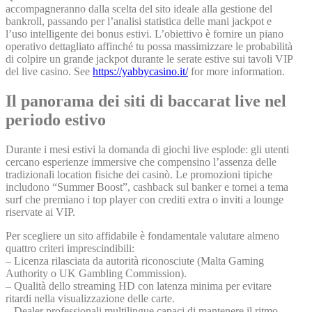
accompagneranno dalla scelta del sito ideale alla gestione del
bankroll, passando per l’analisi statistica delle mani jackpot e
l’uso intelligente dei bonus estivi. L’obiettivo è fornire un piano
operativo dettagliato affinché tu possa massimizzare le probabilità
di colpire un grande jackpot durante le serate estive sui tavoli VIP
del live casino. See
https://yabbycasino.it/
for more information.
Il panorama dei siti di baccarat live nel
periodo estivo
Durante i mesi estivi la domanda di giochi live esplode: gli utenti
cercano esperienze immersive che compensino l’assenza delle
tradizionali location fisiche dei casinò. Le promozioni tipiche
includono “Summer Boost”, cashback sul banker e tornei a tema
surf che premiano i top player con crediti extra o inviti a lounge
riservate ai VIP.
Per scegliere un sito affidabile è fondamentale valutare almeno
quattro criteri imprescindibili:
– Licenza rilasciata da autorità riconosciute (Malta Gaming
Authority o UK Gambling Commission).
– Qualità dello streaming HD con latenza minima per evitare
ritardi nella visualizzazione delle carte.
– Dealer professionali multilingue capaci di mantenere il ritmo