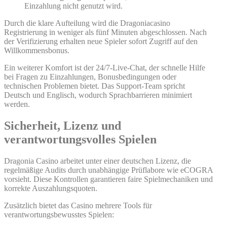
Einzahlung nicht genutzt wird.
Durch die klare Aufteilung wird die Dragoniacasino
Registrierung in weniger als fünf Minuten abgeschlossen. Nach
der Verifizierung erhalten neue Spieler sofort Zugriff auf den
Willkommensbonus.
Ein weiterer Komfort ist der 24/7‑Live‑Chat, der schnelle Hilfe
bei Fragen zu Einzahlungen, Bonusbedingungen oder
technischen Problemen bietet. Das Support‑Team spricht
Deutsch und Englisch, wodurch Sprachbarrieren minimiert
werden.
Sicherheit, Lizenz und
verantwortungsvolles Spielen
Dragonia Casino arbeitet unter einer deutschen Lizenz, die
regelmäßige Audits durch unabhängige Prüflabore wie eCOGRA
vorsieht. Diese Kontrollen garantieren faire Spielmechaniken und
korrekte Auszahlungsquoten.
Zusätzlich bietet das Casino mehrere Tools für
verantwortungsbewusstes Spielen: