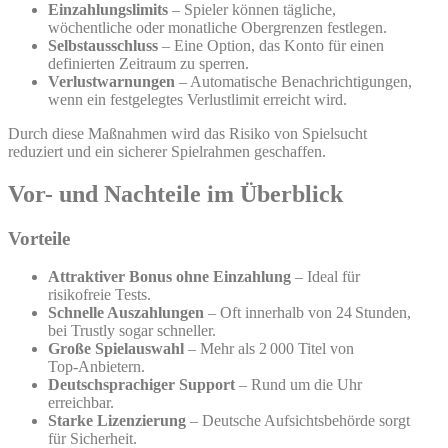
Einzahlungslimits
– Spieler können tägliche,
wöchentliche oder monatliche Obergrenzen festlegen.
Selbstausschluss
– Eine Option, das Konto für einen
definierten Zeitraum zu sperren.
Verlustwarnungen
– Automatische Benachrichtigungen,
wenn ein festgelegtes Verlustlimit erreicht wird.
Durch diese Maßnahmen wird das Risiko von Spielsucht
reduziert und ein sicherer Spielrahmen geschaffen.
Vor- und Nachteile im Überblick
Vorteile
Attraktiver Bonus ohne Einzahlung
– Ideal für
risikofreie Tests.
Schnelle Auszahlungen
– Oft innerhalb von 24 Stunden,
bei Trustly sogar schneller.
Große Spielauswahl
– Mehr als 2 000 Titel von
Top‑Anbietern.
Deutschsprachiger Support
– Rund um die Uhr
erreichbar.
Starke Lizenzierung
– Deutsche Aufsichtsbehörde sorgt
für Sicherheit.