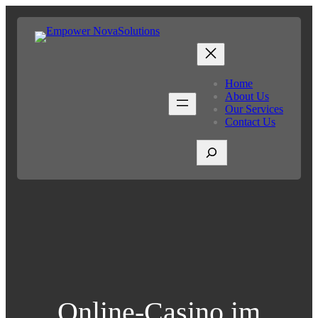
Home
About Us
Our Services
Contact Us
S
e
a
r
c
h
Online‑Casino im