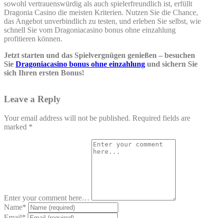
sowohl vertrauenswürdig als auch spielerfreundlich ist, erfüllt
Dragonia Casino die meisten Kriterien. Nutzen Sie die Chance,
das Angebot unverbindlich zu testen, und erleben Sie selbst, wie
schnell Sie vom Dragoniacasino bonus ohne einzahlung
profitieren können.
Jetzt starten und das Spielvergnügen genießen – besuchen
Sie
Dragoniacasino bonus ohne einzahlung
und sichern Sie
sich Ihren ersten Bonus!
Leave a Reply
Your email address will not be published.
Required fields are
marked
*
Enter your comment here…
Name
*
Email
*