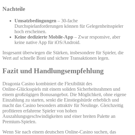
Nachteile
Umsatzbedingungen
– 30‑fache
Durchspielanforderungen können für Gelegenheits­spieler
hoch erscheinen.
Keine dedizierte Mobile‑App
– Zwar responsive, aber
keine native App für iOS/Android.
Insgesamt überwiegen die Stärken, insbesondere für Spieler, die
Wert auf schnelle Boni und sichere Transaktionen legen.
Fazit und Handlungsempfehlung
Dragonia Casino kombiniert die Flexibilität des
Online‑Glücksspiels mit einem soliden Sicherheitsrahmen und
einem großzügigen Bonusangebot. Die Möglichkeit, ohne eigene
Einzahlung zu starten, senkt die Einstiegshürde erheblich und
macht das Casino besonders attraktiv für Neulinge. Gleichzeitig
profitieren erfahrene Spieler von hohen
Auszahlungsgeschwindigkeiten und einer breiten Palette an
Premium‑Spielen.
Wenn Sie nach einem deutschen Online‑Casino suchen, das