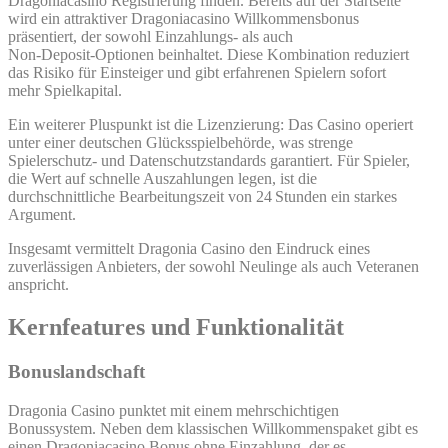
Dragoniacasino Registrierung finden. Bereits auf der Startseite
wird ein attraktiver Dragoniacasino Willkommensbonus
präsentiert, der sowohl Einzahlungs‑ als auch
Non‑Deposit‑Optionen beinhaltet. Diese Kombination reduziert
das Risiko für Einsteiger und gibt erfahrenen Spielern sofort
mehr Spielkapital.
Ein weiterer Pluspunkt ist die Lizenzierung: Das Casino operiert
unter einer deutschen Glücksspielbehörde, was strenge
Spielerschutz‑ und Datenschutzstandards garantiert. Für Spieler,
die Wert auf schnelle Auszahlungen legen, ist die
durchschnittliche Bearbeitungszeit von 24 Stunden ein starkes
Argument.
Insgesamt vermittelt Dragonia Casino den Eindruck eines
zuverlässigen Anbieters, der sowohl Neulinge als auch Veteranen
anspricht.
Kernfeatures und Funktionalität
Bonuslandschaft
Dragonia Casino punktet mit einem mehrschichtigen
Bonussystem. Neben dem klassischen Willkommenspaket gibt es
einen Dragoniacasino Bonus ohne Einzahlung, der es