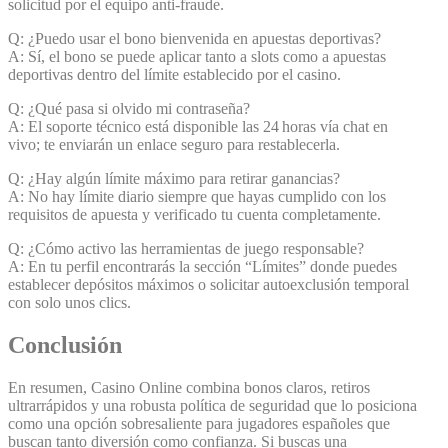
solicitud por el equipo anti‑fraude.
Q: ¿Puedo usar el bono bienvenida en apuestas deportivas?
A: Sí, el bono se puede aplicar tanto a slots como a apuestas
deportivas dentro del límite establecido por el casino.
Q: ¿Qué pasa si olvido mi contraseña?
A: El soporte técnico está disponible las 24 horas vía chat en
vivo; te enviarán un enlace seguro para restablecerla.
Q: ¿Hay algún límite máximo para retirar ganancias?
A: No hay límite diario siempre que hayas cumplido con los
requisitos de apuesta y verificado tu cuenta completamente.
Q: ¿Cómo activo las herramientas de juego responsable?
A: En tu perfil encontrarás la sección “Límites” donde puedes
establecer depósitos máximos o solicitar autoexclusión temporal
con solo unos clics.
Conclusión
En resumen, Casino Online combina bonos claros, retiros
ultrarrápidos y una robusta política de seguridad que lo posiciona
como una opción sobresaliente para jugadores españoles que
buscan tanto diversión como confianza. Si buscas una