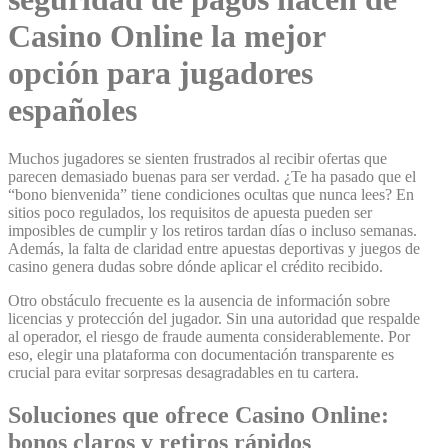
Casino Online la mejor
opción para jugadores
españoles
Muchos jugadores se sienten frustrados al recibir ofertas que
parecen demasiado buenas para ser verdad. ¿Te ha pasado que el
“bono bienvenida” tiene condiciones ocultas que nunca lees? En
sitios poco regulados, los requisitos de apuesta pueden ser
imposibles de cumplir y los retiros tardan días o incluso semanas.
Además, la falta de claridad entre apuestas deportivas y juegos de
casino genera dudas sobre dónde aplicar el crédito recibido.
Otro obstáculo frecuente es la ausencia de información sobre
licencias y protección del jugador. Sin una autoridad que respalde
al operador, el riesgo de fraude aumenta considerablemente. Por
eso, elegir una plataforma con documentación transparente es
crucial para evitar sorpresas desagradables en tu cartera.
Soluciones que ofrece Casino Online:
bonos claros y retiros rápidos