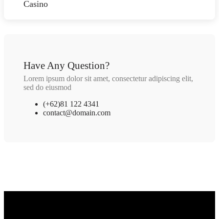
Casino
Have Any Question?
Lorem ipsum dolor sit amet, consectetur adipiscing elit,
sed do eiusmod
(+62)81 122 4341
contact@domain.com