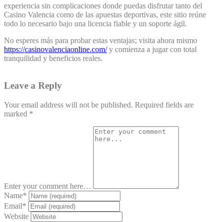
experiencia sin complicaciones donde puedas disfrutar tanto del
Casino Valencia como de las apuestas deportivas, este sitio reúne
todo lo necesario bajo una licencia fiable y un soporte ágil.
No esperes más para probar estas ventajas; visita ahora mismo
https://casinovalenciaonline.com/
y comienza a jugar con total
tranquilidad y beneficios reales.
Leave a Reply
Your email address will not be published.
Required fields are
marked
*
Enter your comment here…
Name
*
Email
*
Website