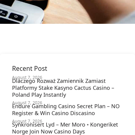
Recent Post
August 7, 2026
Dlaczego Rozważ Zamiennik Zamiast
Platformy Stake Kasyno Cactus Casino –
Poland Play Instantly
August 7, 2026
Endure Gambling Casino Secret Plan – NO
Register & Win Casino Discasino
August 7, 2026
Synkronisert Lyd – Mer Moro ◦ Kongeriket
Norge Join Now Casino Days