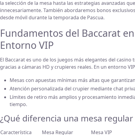
la selección de la mesa hasta las estrategias avanzadas qu
innecesariamente. También abordaremos bonos exclusivos,
desde móvil durante la temporada de Pascua.
Fundamentos del Baccarat en 
Entorno VIP
El Baccarat es uno de los juegos más elegantes del casino t
gracias a cámaras HD y crupieres reales. En un entorno VIP
Mesas con apuestas mínimas más altas que garantizan 
Atención personalizada del crupier mediante chat priva
Límites de retiro más amplios y procesamiento inmedia
tiempo.
¿Qué diferencia una mesa regular
Característica
Mesa Regular
Mesa VIP