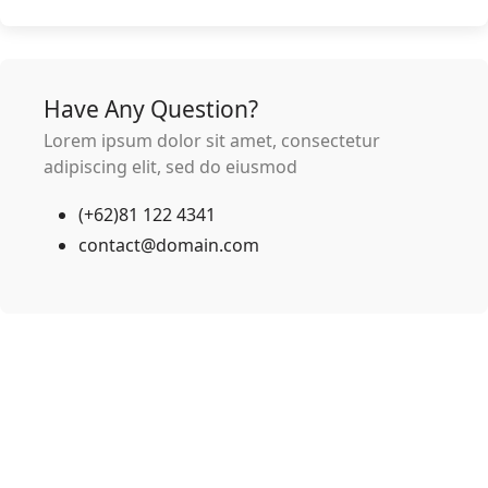
Have Any Question?
Lorem ipsum dolor sit amet, consectetur
adipiscing elit, sed do eiusmod
(+62)81 122 4341
contact@domain.com