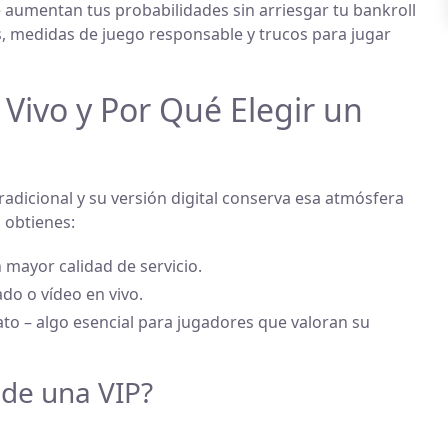
e aumentan tus probabilidades sin arriesgar tu bankroll
 medidas de juego responsable y trucos para jugar
Vivo y Por Qué Elegir un
radicional y su versión digital conserva esa atmósfera
 obtienes:
mayor calidad de servicio.
do o vídeo en vivo.
to – algo esencial para jugadores que valoran su
 de una VIP?