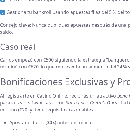
Gestiona tu bankroll usando apuestas fijas del 5 % del to
Consejo clave: Nunca dupliques apuestas después de una p
saldo.
Caso real
Carlos empezó con €500 siguiendo la estrategia “banquer
terminó con €620, lo que representa un aumento del 24 % si
Bonificaciones Exclusivas y P
Al registrarte en Casino Online, recibirás un atractivo
bono 
para sus slots favoritas como
Starburst
o
Gonzo’s Quest
. La 
mínimo (€20) y tiene requisitos razonables:
Apostar el bono (
30x
) antes del retiro.