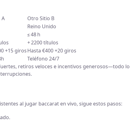
o A
Otro Sitio B
Reino Unido
≤ 48 h
ulos
+ 2200 títulos
0 +15 giros
Hasta €400 +20 giros
8h
Teléfono 24/7
fuertes, retiros veloces e incentivos generosos—todo lo
nterrupciones.
tentes al jugar baccarat en vivo, sigue estos pasos:
ado.