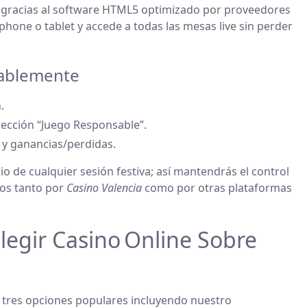
a gracias al software HTML5 optimizado por proveedores
hone o tablet y accede a todas las mesas live sin perder
sablemente
.
sección “Juego Responsable”.
 y ganancias/perdidas.
o de cualquier sesión festiva; así mantendrás el control
dos tanto por
Casino Valencia
como por otras plataformas
legir Casino Online Sobre
tres opciones populares incluyendo nuestro