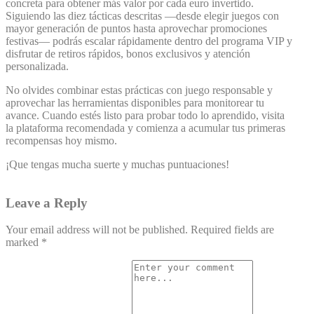
concreta para obtener más valor por cada euro invertido.
Siguiendo las diez tácticas descritas —desde elegir juegos con
mayor generación de puntos hasta aprovechar promociones
festivas— podrás escalar rápidamente dentro del programa VIP y
disfrutar de retiros rápidos, bonos exclusivos y atención
personalizada.
No olvides combinar estas prácticas con juego responsable y
aprovechar las herramientas disponibles para monitorear tu
avance. Cuando estés listo para probar todo lo aprendido, visita
la plataforma recomendada y comienza a acumular tus primeras
recompensas hoy mismo.
¡Que tengas mucha suerte y muchas puntuaciones!
Leave a Reply
Your email address will not be published.
Required fields are
marked
*