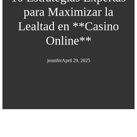
para Maximizar la
Lealtad en **Casino
Online**
jennifer
April 29, 2025