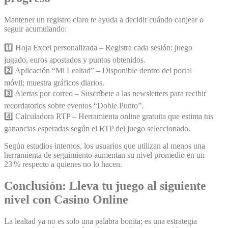
Mantener un registro claro te ayuda a decidir cuándo canjear o
seguir acumulando:
1️⃣ Hoja Excel personalizada – Registra cada sesión: juego
jugado, euros apostados y puntos obtenidos.
2️⃣ Aplicación “Mi Lealtad” – Disponible dentro del portal
móvil; muestra gráficos diarios.
3️⃣ Alertas por correo – Suscríbete a las newsletters para recibir
recordatorios sobre eventos “Doble Punto”.
4️⃣ Calculadora RTP – Herramienta online gratuita que estima tus
ganancias esperadas según el RTP del juego seleccionado.
Según estudios internos, los usuarios que utilizan al menos una
herramienta de seguimiento aumentan su nivel promedio en un
23 % respecto a quienes no lo hacen.
Conclusión: Lleva tu juego al siguiente
nivel con Casino Online
La lealtad ya no es solo una palabra bonita; es una estrategia