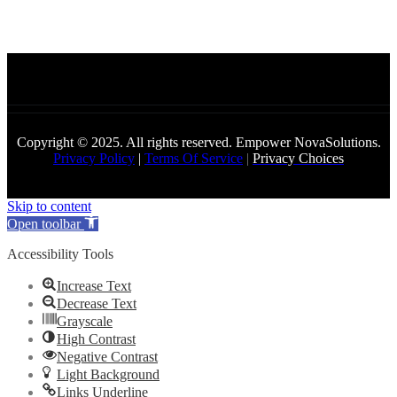
Copyright © 2025. All rights reserved. Empower NovaSolutions.
Privacy Policy
|
Terms Of Service
|
Privacy Choices
Skip to content
Open toolbar
Accessibility Tools
Increase Text
Decrease Text
Grayscale
High Contrast
Negative Contrast
Light Background
Links Underline