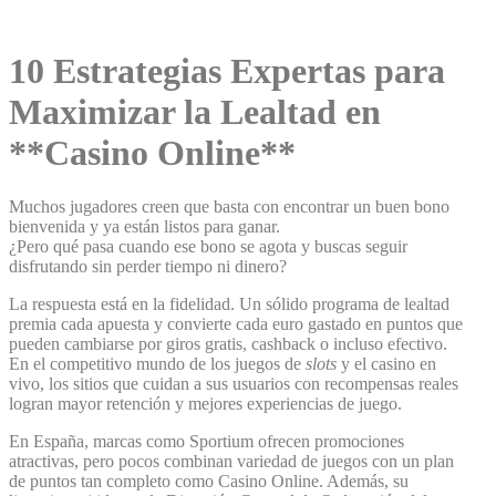
10 Estrategias Expertas para
Maximizar la Lealtad en
**Casino Online**
Muchos jugadores creen que basta con encontrar un buen bono
bienvenida y ya están listos para ganar.
¿Pero qué pasa cuando ese bono se agota y buscas seguir
disfrutando sin perder tiempo ni dinero?
La respuesta está en la fidelidad. Un sólido programa de lealtad
premia cada apuesta y convierte cada euro gastado en puntos que
pueden cambiarse por giros gratis, cashback o incluso efectivo.
En el competitivo mundo de los juegos de
slots
y el casino en
vivo, los sitios que cuidan a sus usuarios con recompensas reales
logran mayor retención y mejores experiencias de juego.
En España, marcas como Sportium ofrecen promociones
atractivas, pero pocos combinan variedad de juegos con un plan
de puntos tan completo como Casino Online. Además, su