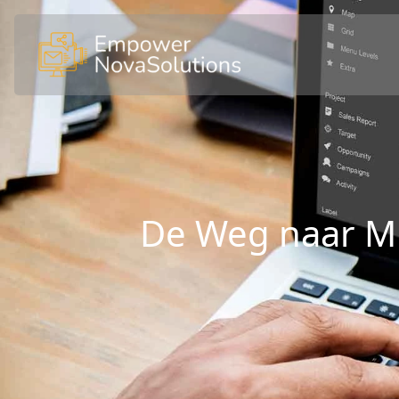
De Weg naar Mil