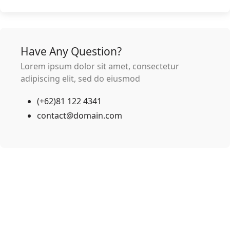
Have Any Question?
Lorem ipsum dolor sit amet, consectetur
adipiscing elit, sed do eiusmod
(+62)81 122 4341
contact@domain.com