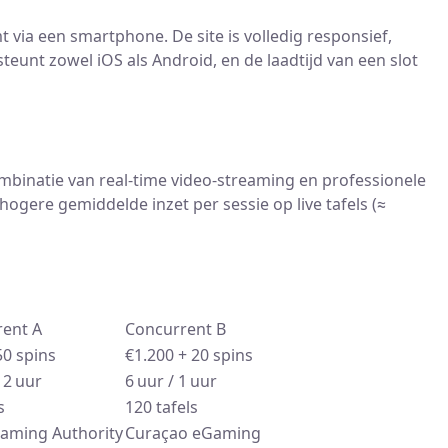
via een smartphone. De site is volledig responsief,
eunt zowel iOS als Android, en de laadtijd van een slot
ombinatie van real‑time video‑streaming en professionele
gere gemiddelde inzet per sessie op live tafels (≈
ent A
Concurrent B
50 spins
€1.200 + 20 spins
 2 uur
6 uur / 1 uur
s
120 tafels
aming Authority
Curaçao eGaming