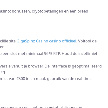
asino: bonussen, cryptobetalingen en een breed
ciële site
GigaSpinz Casino casino officieel
. Voltooi de
en.
p een slot met minimaal 96 % RTP. Houd de inzetlimiet
rsie vanuit je browser. De interface is geoptimaliseerd
weg.
miet van €500 in en maak gebruik van de real‑time
, een enorm spelaanbod, cryptobetalingen en