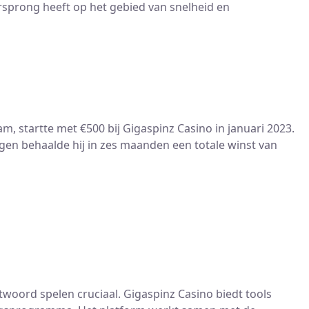
rsprong heeft op het gebied van snelheid en
am, startte met €500 bij Gigaspinz Casino in januari 2023.
gen behaalde hij in zes maanden een totale winst van
ntwoord spelen cruciaal. Gigaspinz Casino biedt tools