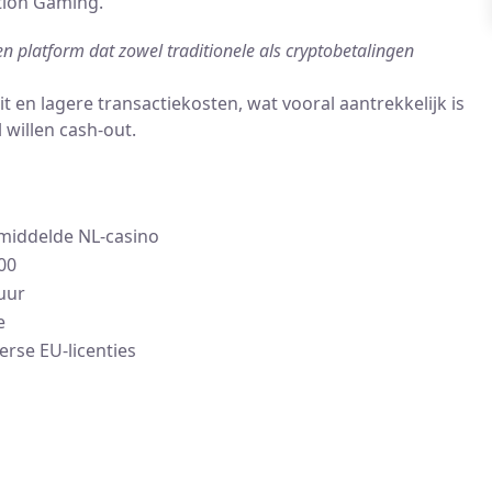
tion Gaming.
 platform dat zowel traditionele als cryptobetalingen
t en lagere transactiekosten, wat vooral aantrekkelijk is
 willen cash‑out.
middelde NL‑casino
00
uur
e
erse EU‑licenties