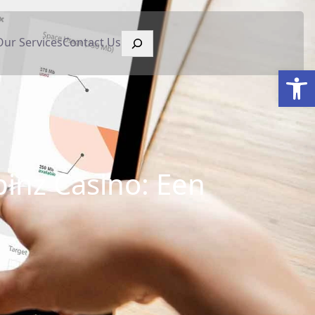
S
Our Services
Contact Us
e
Open
a
r
c
h
pinz Casino: Een